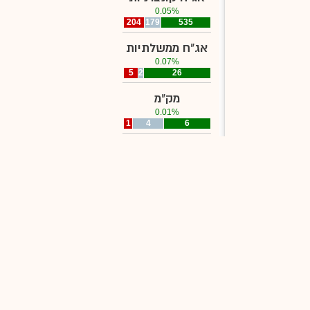
0.05%
204
179
535
אג"ח ממשלתיות
0.07%
5
2
26
מק"מ
0.01%
1
4
6