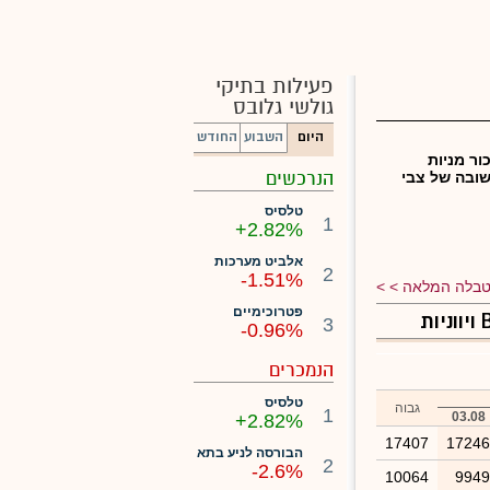
פעילות בתיקי
גולשי גלובס
היום
השבוע
החודש
ור מניות
הנרכשים
ובה של צבי
טלסיס
1
+2.82%
אלביט מערכות
2
-1.51%
בלה המלאה >
פטרוכימיים
3
-0.96%
הנמכרים
טלסיס
גבוה
1
03.08
+2.82%
17407
1724
הבורסה לניע בתא
2
-2.6%
10064
994