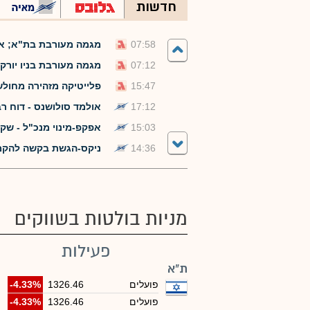
חדשות
07:58
מגמה מעורבת בת"א; אורמת מזנקת ב-10%
07:12
מגמה מעורבת בניו יורק;
15:47
פלייטיקה מזהירה מחול
17:12
אולמד סולושנס - דוח רבעון /2חצי שנתי ל
15:03
אפקפ-מינוי מנכ"ל - שקדי אפ
14:36
ניקס-הגשת בקשה להקמת בנק רבשב
מניות בולטות בשווקים
פעילות
ת"א
פועלים
1326.46
-4.33%
פועלים
1326.46
-4.33%