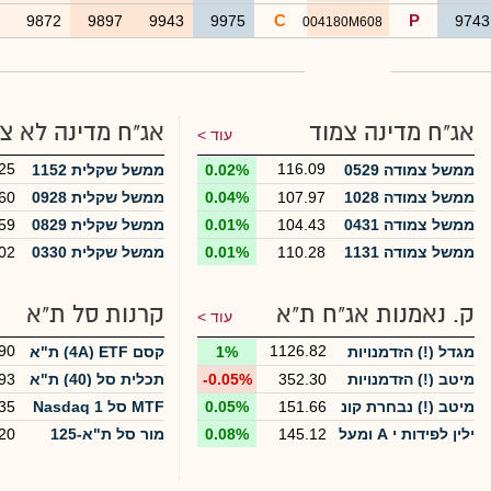
C
P
0
9872
9897
9943
9975
974
004180M608
אג"ח מדינה צמוד
אג"ח מדינה לא צ
עוד >
25
116.09
ממשל צמודה 0529
0.02%
ממשל שקלית 1152
ממשל צמודה 1028
107.97
0.04%
ממשל שקלית 0928
60
ממשל צמודה 0431
104.43
0.01%
ממשל שקלית 0829
59
ממשל צמודה 1131
110.28
0.01%
ממשל שקלית 0330
02
ק. נאמנות אג"ח ת"א
קרנות סל ת"א
עוד >
90
1126.82
מגדל (!) הזדמנויות
1%
קסם 4A) ETF) ת"א
באג"ח חברות סיכון
125
מיטב (!) הזדמנויות
352.30
-0.05%
תכלית סל (40) ת"א
93
מוגבר
אג"ח בסיכון גבוה
35
מיטב (!) נבחרת קונ
151.66
0.05%
MTF סל Nasdaq 1
35
צרני
00
ילין לפידות י A ומעל
145.12
0.08%
מור סל ת"א-125
20
ה + 10%