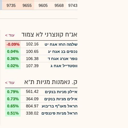
3
9735
9655
9605
9568
9743
אג"ח קונצרני לא צמוד
עוד >
102.16
שלמה החז אגח יט
-0.09%
נכסים בנ אגח יג
100.65
0.04%
נופר אנרג אגח ד
106.38
0.36%
ווסטדייל אגח ג
107.39
0.02%
ק. נאמנות מניות ת"א
עוד >
561.42
איילון מניות בנקים
0.79%
אילים מניות בנקים
364.09
0.73%
הראל מעו"ף בריבוע
804.97
0.65%
הראל מניות פיננסים
338.02
0.51%