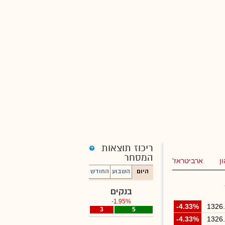
ריכוז תוצאות
המסחר
ן
ארביטראז'
היום
השבוע
החודש
בנקים
-1.95%
-4.33%
1326
3
0
5
-4.33%
1326