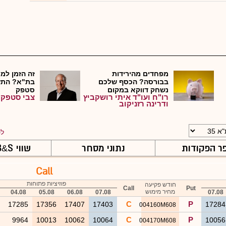
מפחדים מהירידות
זה הזמן למכ
בבורסה? הכסף שלכם
בת"א? התש
נשחק דווקא במקום
סטפק
רו"ח ועו"ד איתי רושקביץ
צבי סטפק
שנחש...
ודרינה רזניקוב
לט
ר הפקודות
נתוני מסחר
שווי B
S ויווניות
&
Call
פוזיציות פתוחות
חודש פקיעה
Call
Put
מחיר מימוש
04.08
05.08
06.08
07.08
07.08
C
P
6
17285
17356
17407
17403
1728
004160M608
C
P
9
9964
10013
10062
10064
1005
004170M608