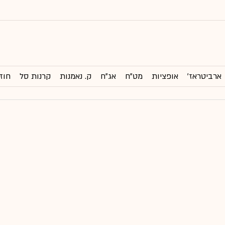
ארביטראז'
אופציות
מט"ח
אג"ח
ק. נאמנות
קרנות סל
חוז