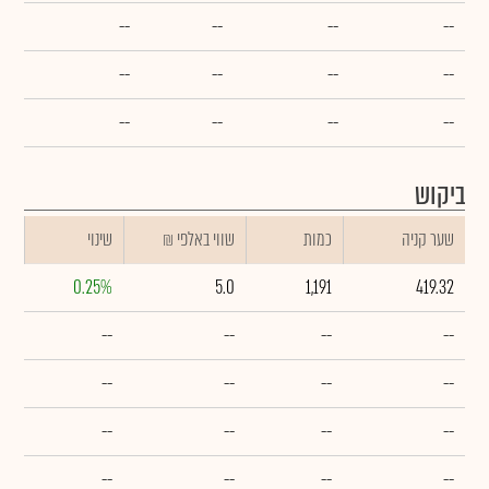
--
--
--
--
--
--
--
--
--
--
--
--
ביקוש
שער קניה
כמות
₪ שווי באלפי
שינוי
0.25%
5.0
1,191
419.32
--
--
--
--
--
--
--
--
--
--
--
--
--
--
--
--