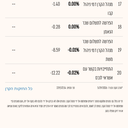
--
-1.40
0.00%
17
מנהל הקרן דמי ניהול
קבו
הפרשה לתשלום שכר
--
-0.28
0.00%
18
הנאמן
הפרשה לתשלום שכר
--
-8.59
-0.01%
19
מנהל הקרן דמי ניהול
משת
התחייבויות בקשר עם
--
-12.22
-0.02%
20
אשראי לנכס
*הרכב הקרן נכון ל- 5/29/2026
סך נכסים: 229,572.54
כל החזקות הקרן
דף זה כולל גם נתונים שלוקטו מתוך דיווחים שפורסמו על ידי מנהל הקרן. נתונים אלה לא נבדקו על ידי גלובס ולא בוקרו על ידה, והם מוצגים כפי
שפורסמו על ידי מנהל הקרן. בשים לב לאמור, גלובס אינה מתחייבת לכך שהנתונים כאמור יהיו עדכניים תמיד והיא אינה אחראית לליקוי, טעות שגיאה
או אי דיוק שנפלו בהם.