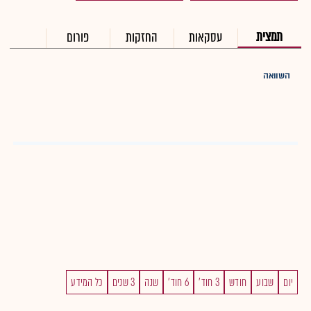
תמצית
עסקאות
החזקות
פורום
השוואה
יום
שבוע
חודש
3 חוד'
6 חוד'
שנה
3 שנים
כל המידע