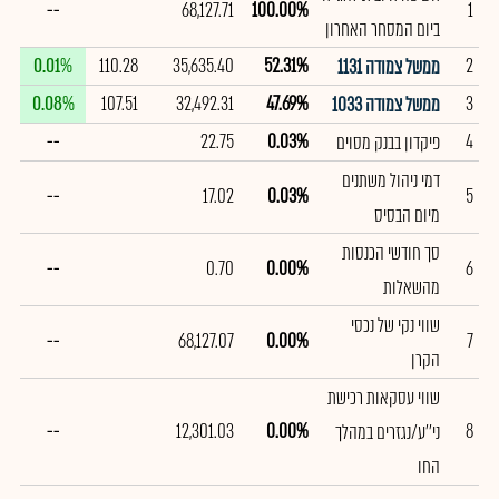
--
68,127.71
100.00%
1
ביום המסחר האחרון
0.01%
110.28
35,635.40
52.31%
2
ממשל צמודה 1131
0.08%
107.51
32,492.31
47.69%
3
ממשל צמודה 1033
--
22.75
0.03%
4
פיקדון בבנק מסוים
דמי ניהול משתנים
--
17.02
0.03%
5
מיום הבסיס
סך חודשי הכנסות
--
0.70
0.00%
6
מהשאלות
שווי נקי של נכסי
--
68,127.07
0.00%
7
הקרן
שווי עסקאות רכישת
--
12,301.03
0.00%
8
ני''ע/נגזרים במהלך
החו