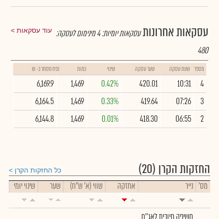
עסקאות אחרונות
עוד עסקאות
עסקאות יומיות:
4
מינימום לעסקה:
480
מספר
שעת עסקה
שער עסקה
שינוי
כמות
נפח מסחר ב- ₪
6,169.9
1,469
0.42%
420.01
10:31
4
6,164.5
1,469
0.33%
419.64
07:26
3
6,144.8
1,469
0.01%
418.30
06:55
2
החזקות הקרן
(20)
כל החזקות הקרן
מס'
נייר
אחזקה
שווי (א' ש"ח)
שער
שינוי יומי
חשיפה חיובית לאג''ח