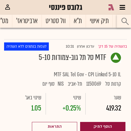
גלובס פיננסי
ראשי
תיק אישי
ת"א
וול סטריט
ארביטראז'
מט"
10:31
בהשהיה של 15 דק'
עדכון אחרון
לצפות בנתונים ללא השהיה
|
MTF סל תל גוב-צמודות 5-10
MTF SAL Tel Gov - CPI Linked 5-10 IL
קרנות סל
1150069
תל-אביב
NIS
סוף יום
שער
שינוי
שינוי באג'
1.05
+0.25%
419.32
הוסף לתיק
התראות