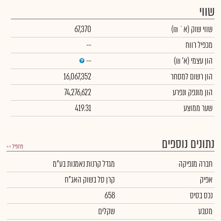
שווי
שווי שוק
(א` ₪)
67,370
מכפיל רווח
--
הון עצמי
(א' ₪)
--
הון רשום למסחר
16,067,352
הון מונפק ונפרע
74,276,622
שער ממוצע
419.31
נתונים נוספים
פרופיל >>
חברה מנפיקה
מגדל קרנות נאמנות בע"מ
אפיק
קרן סל בשוק האג"ח
נכס בסיס
658
מטבע
שקלים