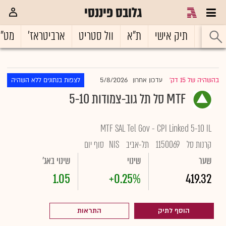
גלובס פיננסי
ראשי
תיק אישי
ת"א
וול סטריט
ארביטראז'
מט"
5/8/2026
בהשהיה של 15 דק'
עדכון אחרון
לצפות בנתונים ללא השהיה
|
MTF סל תל גוב-צמודות 5-10
MTF SAL Tel Gov - CPI Linked 5-10 IL
קרנות סל
1150069
תל-אביב
NIS
סוף יום
שער
שינוי
שינוי באג'
1.05
+0.25%
419.32
הוסף לתיק
התראות