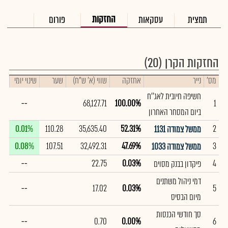
החזקות
תמצית
עסקאות
פורום
החזקות הקרן
(20)
מס'
נייר
אחזקה
שווי (א' ש"ח)
שער
שינוי יומי
חשיפה חיובית לאג''ח
--
68,127.71
100.00%
1
ביום המסחר האחרון
0.01%
110.28
35,635.40
52.31%
2
ממשל צמודה 1131
0.08%
107.51
32,492.31
47.69%
3
ממשל צמודה 1033
--
22.75
0.03%
4
פיקדון בבנק מסוים
דמי ניהול משתנים
--
17.02
0.03%
5
מיום הבסיס
סך חודשי הכנסות
--
0.70
0.00%
6