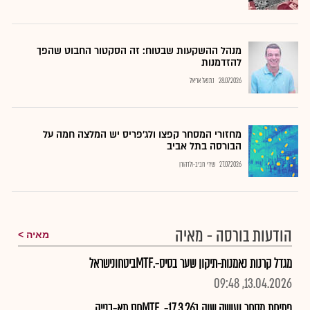
מנהל ההשקעות שבטוח: זה הסקטור החבוט שהפך
להזדמנות
28.07.2026
נתנאל אריאל
מחזורי המסחר קפצו ולג'פריס יש המלצה חמה על
הבורסה בתל אביב
27.07.2026
שירי חביב-ולדהורן
הודעות בורסה - מאיה
מאיה
מגדל קרנות נאמנות-תיקון שער בסיס-.MTFביטחונישראל
13.04.2026, 09:48
פתיחת מסחר ועושה שוק ב17.3.26- .MTFחס תא-בנייה