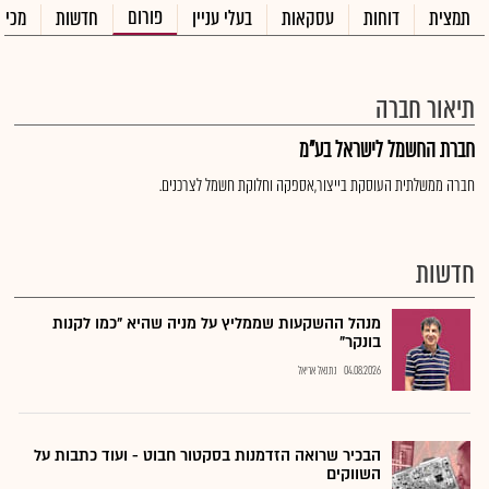
פורום
תמצית
דוחות
עסקאות
בעלי עניין
חדשות
מכיר
תיאור חברה
חברת החשמל לישראל בע"מ
חברה ממשלתית העוסקת בייצור,אספקה וחלוקת חשמל לצרכנים.
חדשות
מנהל ההשקעות שממליץ על מניה שהיא "כמו לקנות
בונקר"
04.08.2026
נתנאל אריאל
הבכיר שרואה הזדמנות בסקטור חבוט - ועוד כתבות על
השווקים