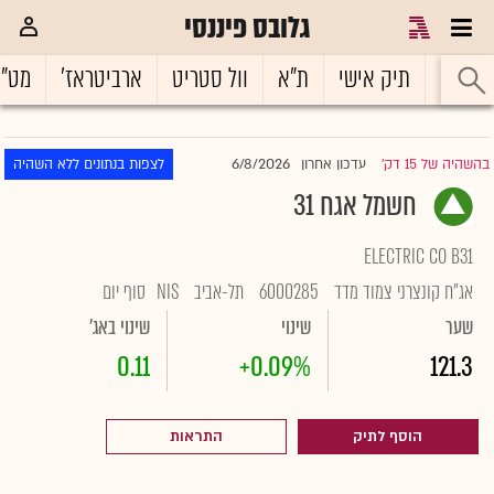
גלובס פיננסי
ראשי
תיק אישי
ת"א
וול סטריט
ארביטראז'
מט"
6/8/2026
בהשהיה של 15 דק'
עדכון אחרון
לצפות בנתונים ללא השהיה
|
חשמל אגח 31
ELECTRIC CO B31
אג"ח קונצרני צמוד מדד
6000285
תל-אביב
NIS
סוף יום
שער
שינוי
שינוי באג'
0.11
+0.09%
121.3
הוסף לתיק
התראות