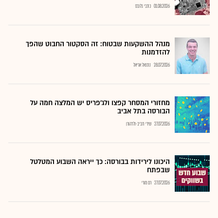
01.08.2026
כתבי גלובס
מנהל ההשקעות שבטוח: זה הסקטור החבוט שהפך
להזדמנות
28.07.2026
נתנאל אריאל
מחזורי המסחר קפצו ולג'פריס יש המלצה חמה על
הבורסה בתל אביב
27.07.2026
שירי חביב-ולדהורן
היכונו לירידות בבורסה: כך ייראה השבוע המטלטל
שבפתח
27.07.2026
רם מורי