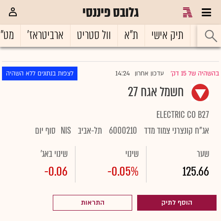
גלובס פיננסי
ראשי
תיק אישי
ת"א
וול סטריט
ארביטראז'
מט"
14:24
בהשהיה של 15 דק'
עדכון אחרון
לצפות בנתונים ללא השהיה
|
חשמל אגח 27
ELECTRIC CO B27
אג"ח קונצרני צמוד מדד
6000210
תל-אביב
NIS
סוף יום
שער
שינוי
שינוי באג'
-0.06
-0.05%
125.66
הוסף לתיק
התראות