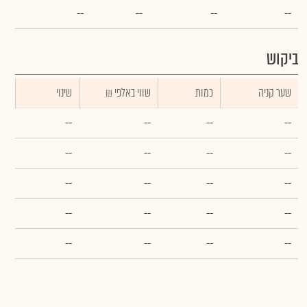
--
--
--
--
ביקוש
שער קניה
כמות
₪ שווי באלפי
שינוי
--
--
--
--
--
--
--
--
--
--
--
--
--
--
--
--
--
--
--
--