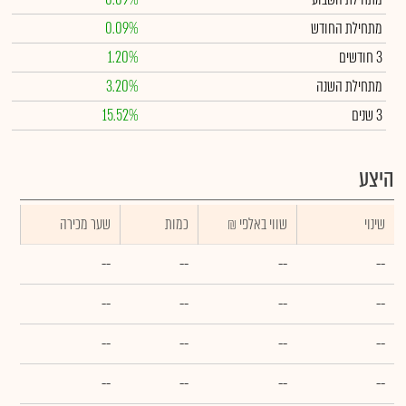
מתחילת החודש
0.09%
3 חודשים
1.20%
מתחילת השנה
3.20%
3 שנים
15.52%
היצע
שינוי
₪ שווי באלפי
כמות
שער מכירה
--
--
--
--
--
--
--
--
--
--
--
--
--
--
--
--