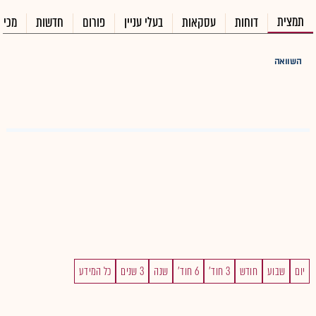
תמצית
דוחות
עסקאות
בעלי עניין
פורום
חדשות
מכיר
השוואה
יום
שבוע
חודש
3 חוד'
6 חוד'
שנה
3 שנים
כל המידע