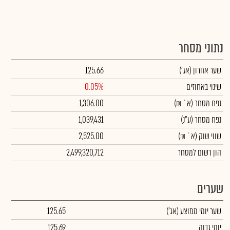
נתוני מסחר
שער אחרון
(אג')
125.66
שינוי באחוזים
-0.05%
נפח מסחר
(א` ₪)
1,306.00
נפח מסחר
(ע"נ)
1,039,431
שווי שוק
(א` ₪)
2,525.00
הון רשום למסחר
2,499,320,712
שערים
שער יומי ממוצע
(אג')
125.65
יומי גבוה
125.69