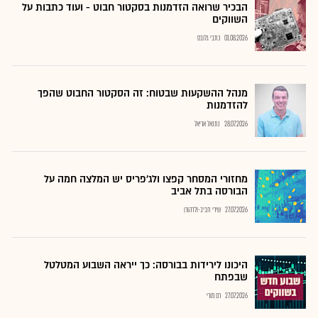
הבכיר שרואה הזדמנות בסקטור חבוט - ועוד כתבות על
השווקים
01.08.2026
כתבי גלובס
מנהל ההשקעות שבטוח: זה הסקטור החבוט שהפך
להזדמנות
28.07.2026
נתנאל אריאל
מחזורי המסחר קפצו ולג'פריס יש המלצה חמה על
הבורסה בתל אביב
27.07.2026
שירי חביב-ולדהורן
היכונו לירידות בבורסה: כך ייראה השבוע המטלטל
שבפתח
27.07.2026
רם מורי