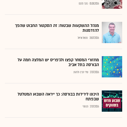
01.08.2026
כתבי גלובס
מנהל ההשקעות שבטוח: זה הסקטור החבוט שהפך
להזדמנות
28.07.2026
נתנאל אריאל
מחזורי המסחר קפצו ולג'פריס יש המלצה חמה על
הבורסה בתל אביב
27.07.2026
שירי חביב-ולדהורן
היכונו לירידות בבורסה: כך ייראה השבוע המטלטל
שבפתח
27.07.2026
רם מורי