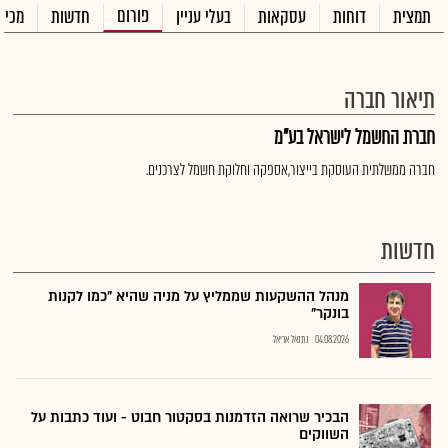
פורום
תמצית
דוחות
עסקאות
בעלי עניין
חדשות
מכיר
תיאור חברה
חברת החשמל לישראל בע"מ
חברה ממשלתית העוסקת בייצור,אספקה וחלוקת חשמל לצרכנים.
חדשות
מנהל ההשקעות שממליץ על מניה שהיא "כמו לקנות
בונקר"
04.08.2026
נתנאל אריאל
הבכיר שרואה הזדמנות בסקטור חבוט - ועוד כתבות על
השווקים