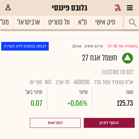
גלובס פיננסי
ראשי
תיק אישי
ת"א
וול סטריט
ארביטראז'
מט"
10:44
בהשהיה של 15 דק'
עדכון אחרון
לצפות בנתונים ללא השהיה
|
חשמל אגח 27
ELECTRIC CO B27
אג"ח קונצרני צמוד מדד
6000210
תל-אביב
NIS
סוף יום
שער
שינוי
שינוי באג'
0.07
+0.06%
125.73
הוסף לתיק
התראות