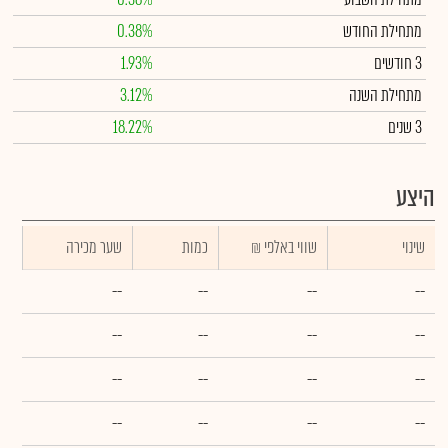
מתחילת החודש
0.38%
3 חודשים
1.93%
מתחילת השנה
3.12%
3 שנים
18.22%
היצע
שינוי
₪ שווי באלפי
כמות
שער מכירה
--
--
--
--
--
--
--
--
--
--
--
--
--
--
--
--