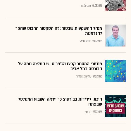
01.08.2026
כתבי גלובס
מנהל ההשקעות שבטוח: זה הסקטור החבוט שהפך
להזדמנות
28.07.2026
נתנאל אריאל
מחזורי המסחר קפצו ולג'פריס יש המלצה חמה על
הבורסה בתל אביב
27.07.2026
שירי חביב-ולדהורן
היכונו לירידות בבורסה: כך ייראה השבוע המטלטל
שבפתח
27.07.2026
רם מורי