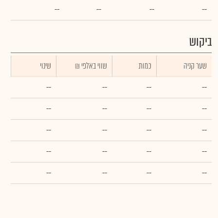
--
--
--
--
ביקוש
שער קניה
כמות
₪ שווי באלפי
שינוי
--
--
--
--
--
--
--
--
--
--
--
--
--
--
--
--
--
--
--
--