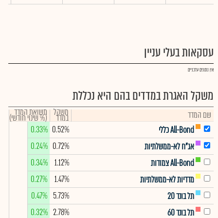
עסקאות בעלי עניין
אין נתונים עדכניים
משקל האגרת במדדים בהם היא נכללת
משקל
תשואת המדד
שם המדד
במדד
(% שינוי חודשי)
0.33%
0.52%
All-Bond כללי
0.24%
0.72%
אג"ח לא-ממשלתיות
0.34%
1.12%
All-Bond צמודות
0.27%
1.47%
מדדיות לא-ממשלתיות
0.47%
5.73%
תל בונד 20
0.32%
2.78%
תל בונד 60