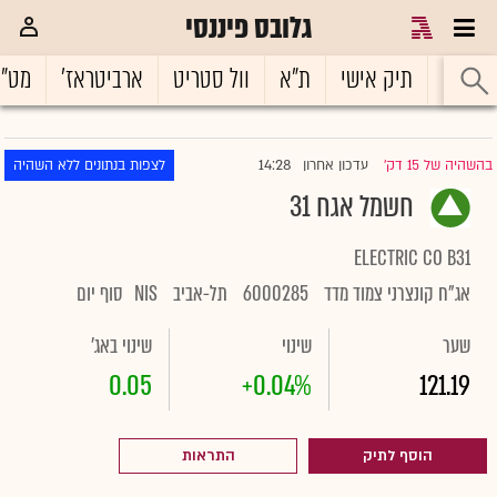
גלובס פיננסי
ראשי
תיק אישי
ת"א
וול סטריט
ארביטראז'
מט"
14:28
בהשהיה של 15 דק'
עדכון אחרון
לצפות בנתונים ללא השהיה
|
חשמל אגח 31
ELECTRIC CO B31
אג"ח קונצרני צמוד מדד
6000285
תל-אביב
NIS
סוף יום
שער
שינוי
שינוי באג'
0.05
+0.04%
121.19
הוסף לתיק
התראות