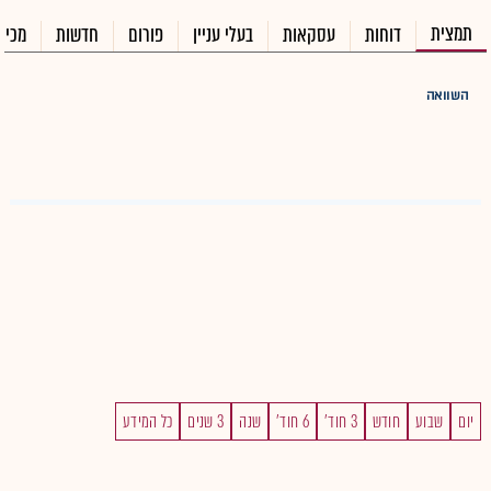
תמצית
דוחות
עסקאות
בעלי עניין
פורום
חדשות
מכיר
השוואה
יום
שבוע
חודש
3 חוד'
6 חוד'
שנה
3 שנים
כל המידע