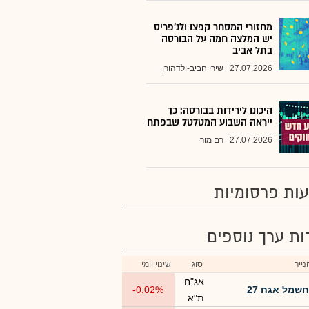
מחזורי המסחר קפצו ולג'פריס
יש המלצה חמה על הבורסה
בתל אביב
27.07.2026
שירי חביב-ולדהורן
היכונו לירידות בבורסה: כך
ייראה השבוע המטלטל שבפתח
27.07.2026
רם מורי
ות פרסומיות
רות ערך נוספים
ייר
סוג
שינוי יומי
אג"ח
חשמל אגח 27
-0.02%
ת"א