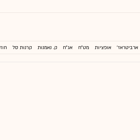
ארביטראז'
אופציות
מט"ח
אג"ח
ק. נאמנות
קרנות סל
חוזי