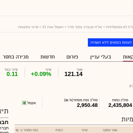
"ח לא-ממשלתיות
>
אג"ח קונצרני צמוד מדד
>
חשמל אגח 31
> פרטי עסקאות
לצפות בנתונים ללא השהיה
אות
בעלי עניין
פורום
חדשות
מכירה בחסר
שער
שינוי
שינוי באג'
0.11
+0.09%
121.14
יב
סה"כ כמות
סה"כ נפח מסחר
(א' ₪)
אקסל
2,950.48
2,435,804
תיא
יות
חבר
חברה
שער עסקה
שינוי
כמות
נפח מסחר ב- ₪
חשמל 