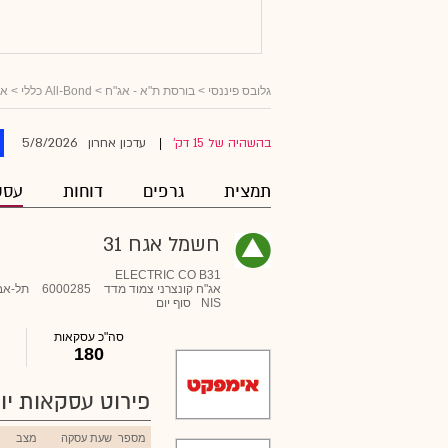
גלובס פיננסי
>
בורסת ת"א - אג"ח
>
All-Bond כללי
>
אג
5/8/2026
בהשהיה של 15 דק'
עדכון אחרון
|
תמצית
גרפים
דוחות
עסק
חשמל אגח 31
ELECTRIC CO B31
אג"ח קונצרני צמוד מדד
6000285
תל-אב
NIS
סוף יום
סה"כ עסקאות
180
פירוט עסקאות יומ
מספר
שעת עסקה
מצב