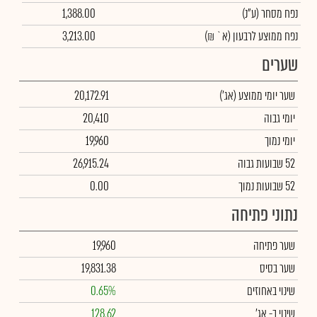
נפח מסחר
(ע"נ)
1,388.00
נפח ממוצע לרבעון (א` ₪)
3,213.00
שערים
שער יומי ממוצע
(אג')
20,172.91
יומי גבוה
20,410
יומי נמוך
19,960
52 שבועות גבוה
26,915.24
52 שבועות נמוך
0.00
נתוני פתיחה
שער פתיחה
19,960
שער בסיס
19,831.38
שינוי באחוזים
0.65%
שינוי
ב- אג'
128.62