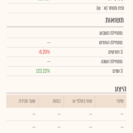
נפח מסחר
(א` ₪)
תשואות
מתחילת השבוע
מתחילת החודש
--
3 חודשים
-8.20%
מתחילת השנה
--
3 שנים
123.22%
היצע
שינוי
₪ שווי באלפי
כמות
שער מכירה
--
--
--
--
--
--
--
--