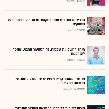
04.08.2026
נתנאל אריאל
הבכיר שרואה הזדמנות בסקטור חבוט - ועוד כתבות על
השווקים
01.08.2026
כתבי גלובס
מנהל ההשקעות שבטוח: זה הסקטור החבוט שהפך
להזדמנות
28.07.2026
נתנאל אריאל
מחזורי המסחר קפצו ולג'פריס יש המלצה חמה על
הבורסה בתל אביב
27.07.2026
שירי חביב-ולדהורן
היכונו לירידות בבורסה: כך ייראה השבוע המטלטל