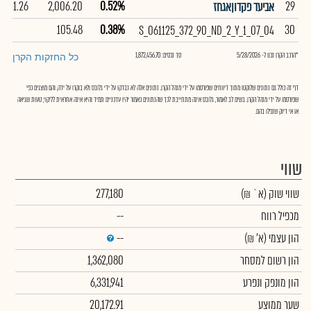
101.26
2,006.20
0.52%
29
אביעד פקדוןאגחז
105.48
0.38%
30
S_061125_372_90_ND_2_Y_1_07_04
*הרכב הקרן נכון ל- 5/28/2026
סך נכסים: 1,872,456.70
כל החזקות הקרן
דף זה כולל גם נתונים שלוקטו מתוך דיווחים שפורסמו על ידי מנהל הקרן. נתונים אלה לא נבדקו על ידי גלובס ולא בוקרו על ידה, והם מוצגים כפי
שפורסמו על ידי מנהל הקרן. בשים לב לאמור, גלובס אינה מתחייבת לכך שהנתונים כאמור יהיו עדכניים תמיד והיא אינה אחראית לליקוי, טעות שגיאה
או אי דיוק שנפלו בהם.
שווי
שווי שוק
(א` ₪)
277,180
מכפיל רווח
--
הון עצמי
(א' ₪)
--
הון רשום למסחר
1,362,080
הון מונפק ונפרע
6,331,941
שער ממוצע
20,172.91