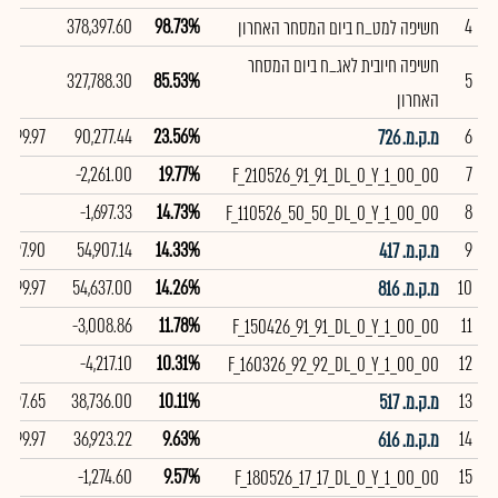
378,397.60
98.73%
4
חשיפה למט_ח ביום המסחר האחרון
חשיפה חיובית לאג_ח ביום המסחר
327,788.30
85.53%
5
האחרון
99.97
90,277.44
23.56%
6
מ.ק.מ. 726
-2,261.00
19.77%
7
F_210526_91_91_DL_0_Y_1_00_00
-1,697.33
14.73%
8
F_110526_50_50_DL_0_Y_1_00_00
97.90
54,907.14
14.33%
9
מ.ק.מ. 417
99.97
54,637.00
14.26%
10
מ.ק.מ. 816
-3,008.86
11.78%
11
F_150426_91_91_DL_0_Y_1_00_00
-4,217.10
10.31%
12
F_160326_92_92_DL_0_Y_1_00_00
97.65
38,736.00
10.11%
13
מ.ק.מ. 517
99.97
36,923.22
9.63%
14
מ.ק.מ. 616
-1,274.60
9.57%
15
F_180526_17_17_DL_0_Y_1_00_00