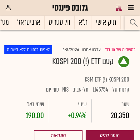
גלובס פיננסי
ראשי
תיק אישי
ת"א
וול סטריט
ארביטראז'
מט"
4/8/2026
בהשהיה של 15 דק'
עדכון אחרון
לצפות בנתונים ללא השהיה
|
קסם KOSPI 200 (!) ETF
KSM ETF (!) KOSPI 200
קרנות סל
1145754
תל-אביב
NIS
סוף יום
שער
שינוי
שינוי באג'
190.00
+0.94%
20,350
הוסף לתיק
התראות