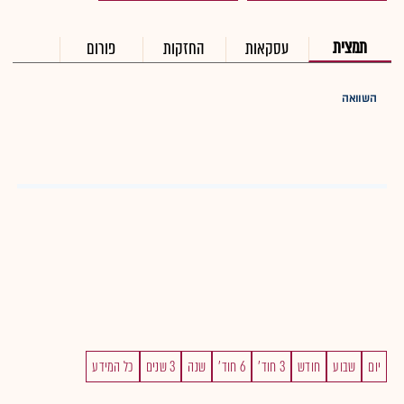
תמצית
עסקאות
החזקות
פורום
השוואה
יום
שבוע
חודש
3 חוד'
6 חוד'
שנה
3 שנים
כל המידע