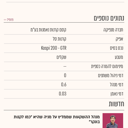
נתונים נוספים
פרופיל >>
חברה מנפיקה
קסם קרנות נאמנות בע"מ
אפיק
קרנות סל
נכס בסיס
Kospi 200 - GTR
מטבע
שקלים
מינימום להמרה כספית
--
דמי ניהול משתנים
0
דמי מנהל
0.6
דמי נאמן
0.03
חדשות
מנהל ההשקעות שממליץ על מניה שהיא "כמו לקנות
בונקר"