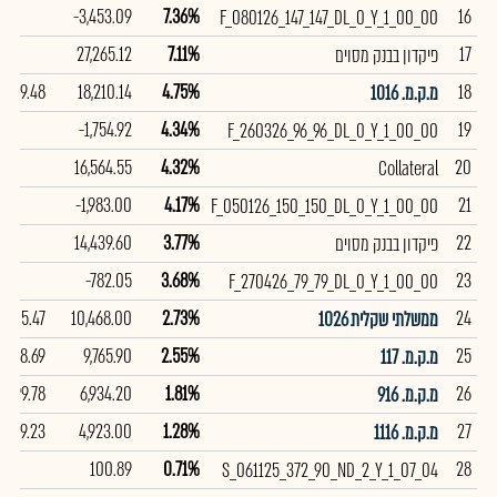
-3,453.09
7.36%
16
F_080126_147_147_DL_0_Y_1_00_00
27,265.12
7.11%
17
פיקדון בבנק מסוים
99.48
18,210.14
4.75%
18
מ.ק.מ. 1016
-1,754.92
4.34%
19
F_260326_96_96_DL_0_Y_1_00_00
16,564.55
4.32%
20
Collateral
-1,983.00
4.17%
21
F_050126_150_150_DL_0_Y_1_00_00
14,439.60
3.77%
22
פיקדון בבנק מסוים
-782.05
3.68%
23
F_270426_79_79_DL_0_Y_1_00_00
105.47
10,468.00
2.73%
24
ממשלתי שקלית 1026
98.69
9,765.90
2.55%
25
מ.ק.מ. 117
99.78
6,934.20
1.81%
26
מ.ק.מ. 916
99.23
4,923.00
1.28%
27
מ.ק.מ. 1116
100.89
0.71%
28
S_061125_372_90_ND_2_Y_1_07_04