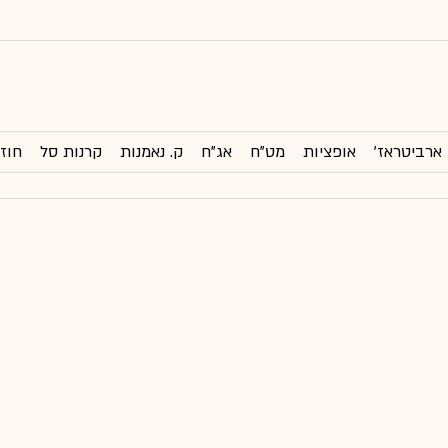
ארביטראז'
אופציות
מט"ח
אג"ח
ק. נאמנות
קרנות סל
חוזי