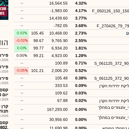
--
16,564.55
4.32%
--
-1,983.00
4.17%
F_050126_150_15
--
14,439.60
3.77%
--
-782.05
3.68%
F_270426_79_7
0.02%
105.45
10,468.00
2.73%
הוד
-0.02%
98.67
9,765.90
2.55%
0.01%
99.77
6,934.20
1.81%
פירוק קרן
0.00%
99.21
4,923.00
1.28%
026, 17:59
--
100.89
0.71%
S_061125_372_9
פירוק קרן
-0.05%
101.21
2,006.20
0.52%
026, 17:59
0.38%
105.48
--
פירוק קרן 
S_061125_372_9
026, 17:58
--
333.53
0.09%
יקת יחידות הקרן
--
109.62
0.03%
יום 9.3.26
026, 09:50
--
67.88
0.02%
יקת יחידות הקרן
י_ע/נגזרים במהלך
--
167,293.00
0.00%
תנוד
026, 09:48
י_ע/נגזרים במהלך
--
30,956.60
0.00%
קסם-
,1189802המסחר יפתח כרגיל
--
11,690.98
0.00%
ו במהלך החודש