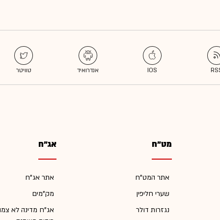
מט"ח
אג"ח
אתר המט"ח
אתר אג"ח
שערי חליפין
מק"מים
נגזרות דולר
אג"ח מדינה לא צמו