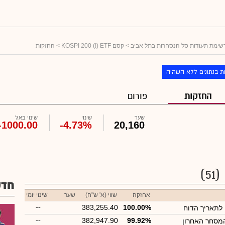
שימת תעודות סל הנסחרות בתל אביב
>
קסם KOSPI 200 (!) ETF
> החזקות
ת בנתונים ללא השהיה
החזקות
פורום
שער
שינוי
שינוי באג'
-1000.00
-4.73%
20,160
(51)
חדש
אחזקה
שווי (א' ש"ח)
שער
שינוי יומי
--
383,255.40
100.00%
ן לתאריך הדוח
--
382,947.90
99.92%
המסחר האחרון