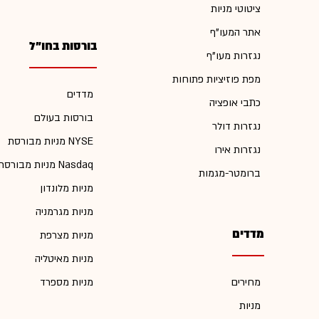
ציטוטי מניות
אתר המעו"ף
בורסות בחו"ל
נגזרות מעו"ף
מפת פוזיציות פתוחות
מדדים
כתבי אופציה
בורסות בעולם
נגזרות דולר
מניות מבורסת NYSE
נגזרות אירו
מניות מבורסת Nasdaq
ברומטר-מגמות
מניות מלונדון
מניות מגרמניה
מדדים
מניות מצרפת
מניות מאיטליה
מחירים
מניות מספרד
מניות