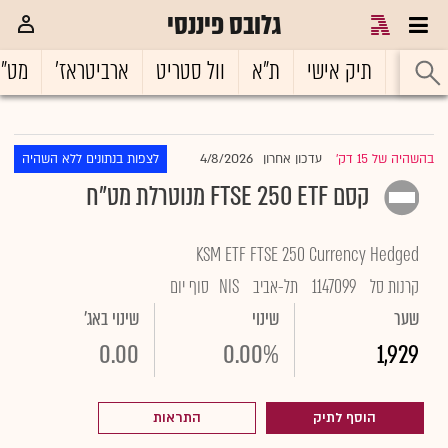
גלובס פיננסי
ראשי
תיק אישי
ת"א
וול סטריט
ארביטראז'
מט"
4/8/2026
בהשהיה של 15 דק'
עדכון אחרון
לצפות בנתונים ללא השהיה
|
קסם FTSE 250 ETF מנוטרלת מט"ח
KSM ETF FTSE 250 Currency Hedged
קרנות סל
1147099
תל-אביב
NIS
סוף יום
שער
שינוי
שינוי באג'
0.00
0.00%
1,929
הוסף לתיק
התראות