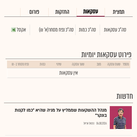
עסקאות
תמצית
החזקות
פורום
סה"כ עסקאות
סה"כ כמות
סה"כ נפח מסחר
(א' ₪)
אקסל
פירוט עסקאות יומיות
מספר
שעת עסקה
מצב
שער עסקה
שינוי
כמות
נפח מסחר ב- ₪
אין עסקאות
חדשות
מנהל ההשקעות שממליץ על מניה שהיא "כמו לקנות
בונקר"
04.08.2026
נתנאל אריאל