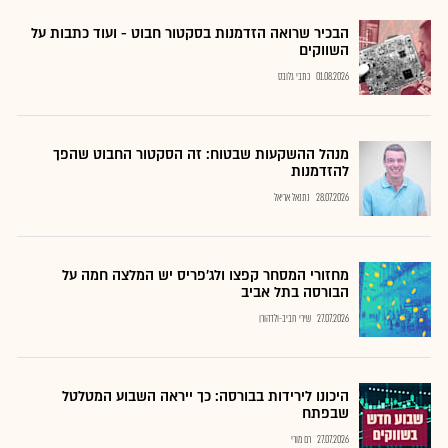
הבכיר שרואה הזדמנות בסקטור חבוט - ועוד כתבות על
השווקים
01.08.2026
כתבי גלובס
מנהל ההשקעות שבטוח: זה הסקטור החבוט שהפך
להזדמנות
28.07.2026
נתנאל אריאל
מחזורי המסחר קפצו ולג'פריס יש המלצה חמה על
הבורסה בתל אביב
27.07.2026
שירי חביב-ולדהורן
היכונו לירידות בבורסה: כך ייראה השבוע המטלטל
שבפתח
27.07.2026
רם מורי