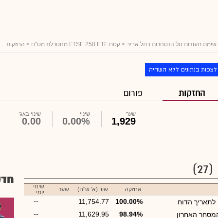
שימת תעודות סל הנסחרות בתל אביב
>
קסם FTSE 250 ETF מנוטרלת מט"ח
> החזקות
לצפות בנתונים ללא השהיה
החזקות
פורום
שער
שינוי
שינוי באג'
0.00
0.00%
1,929
(27)
חדש
שינוי
אחזקה
שווי (א' ש"ח)
שער
יומי
--
11,754.77
100.00%
ן לתאריך הדוח
--
11,629.95
98.94%
המסחר האחרון