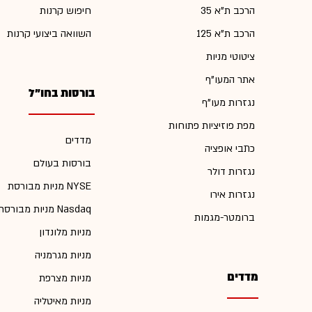
הרכב ת"א 35
חיפוש קרנות
הרכב ת"א 125
השוואה ביצועי קרנות
ציטוטי מניות
אתר המעו"ף
בורסות בחו"ל
נגזרות מעו"ף
מפת פוזיציות פתוחות
מדדים
כתבי אופציה
בורסות בעולם
נגזרות דולר
מניות מבורסת NYSE
נגזרות אירו
מניות מבורסת Nasdaq
ברומטר-מגמות
מניות מלונדון
מניות מגרמניה
מדדים
מניות מצרפת
מניות מאיטליה