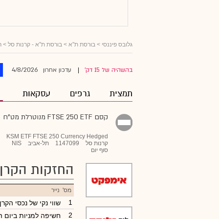
גלובס פיננסי
> בורסת ת"א >
בורסת ת"א - קרנות סל
>
ר
4/8/2026
בהשהיה של 15 דק'
עדכון אחרון
|
תמצית
גרפים
עסקאות
קסם FTSE 250 ETF מנוטרלת מט"ח
KSM ETF FTSE 250 Currency Hedged
קרנות סל
1147099
תל-אביב
NIS
סוף יום
החזקות הקרן
מס'
נייר
1
שווי נקי של נכסי הקר
2
חשיפה למניות ביום 