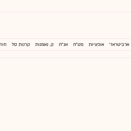
ארביטראז'
אופציות
מט"ח
אג"ח
ק. נאמנות
קרנות סל
חוזי