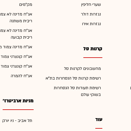
שערי חליפין
מק"מים
נגזרות דולר
אג"ח מדינה לא צמו
ריבית משתנה
נגזרות אירו
אג"ח מדינה לא צמו
ריבית קבועה
אג"ח מדינה צמוד מ
קרנות סל
אג"ח קונצרני צמוד
אג"ח קונצרני צמוד
מחשבונים לקרנות סל
אג"ח להמרה
רשימת קרנות סל הנסחרות בת"א
רשימת תעודות סל הנסחרות
בשוקי עולם
מניות ארביטרז'
עוד
תל אביב - ניו יורק