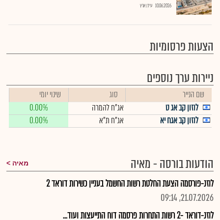
10.06.2026
עידן ארץ
הצעות פרסומיות
ניירות ערך נוספים
שם הנייר
סוג
שינוי יומי
לוזון קב אג ט
אג"ח להמרה
0.00%
לוזון קב אגח יא
אג"ח ת"א
0.00%
הודעות בורסה - מאיה
מאיה
לוזנ-פורסמה הצעת החלטת רשות החשמל בעניין כשירות דוראד 2
21.07.2026, 09:14
לוזנ-דוראד -2 רשות התחרות פרסמה דוח התייעצות ועוד...