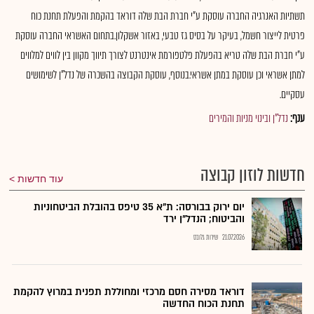
תשתיות האנרגיה החברה עוסקת ע"י חברת הבת שלה דוראד בהקמת והפעלת תחנת כוח
פרטית לייצור חשמל, בעיקר על בסיס גז טבעי, באזור אשקלון.בתחום האשראי החברה עוסקת
ע"י חברת הבת שלה טריא בהפעלת פלטפורמת אינטרנט לצורך תיווך מקוון בין לווים למלווים
למתן אשראי וכן עוסקת במתן אשראי.בנוסף, עוסקת הקבוצה בהשכרה של נדל"ן לשימושים
עסקיים.
ענף:
נדל"ן ובינוי מניות והמירים
חדשות לוזון קבוצה
עוד חדשות
יום ירוק בבורסה: ת"א 35 טיפס בהובלת הביטחוניות
והביטוח; הנדל"ן ירד
21.07.2026
שירות גלובס
דוראד מסירה חסם מרכזי ומחוללת תפנית במרוץ להקמת
תחנת הכוח החדשה