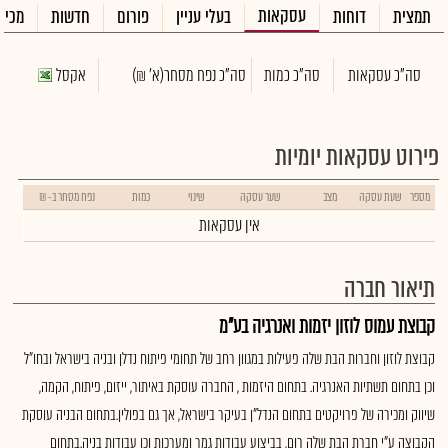
עסקאות
תמצית
דוחות
בעלי עניין
פורום
חדשות
מכיר
סה"כ עסקאות
סה"כ כמות
סה"כ נפח מסחר
(א' ₪)
אקסל
פירוט עסקאות יומיות
מספר
שעת עסקה
מצב
שער עסקה
שינוי
כמות
נפח מסחר ב- ₪
אין עסקאות
תיאור חברה
קבוצת עמוס לוזון יזמות ואנרגיה בע"מ
קבוצת לוזון וחברות הבת שלה פעילות במגוון רחב של תחומי פיתוח נדלן ובניה בישראל ובחו״ל
וכן בתחום תשתיות האנרגיה. בתחום היזמות , החברה עוסקת באיתור, ייזום, פיתוח, הקמה,
שיווק ומכירה של פרויקטים בתחום הנדל"ן בעיקר בישראל, אך גם בפולין.בתחום הבניה עוסקת
הקבוצה ע"י חברת הבת שלה רום, בביצוע עבודות גמר ומערכות וכן עבודות בניה.בתחום