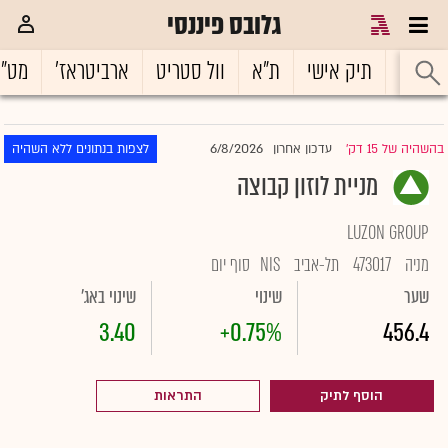
גלובס פיננסי
ראשי
תיק אישי
ת"א
וול סטריט
ארביטראז'
מט"
6/8/2026
בהשהיה של 15 דק'
עדכון אחרון
לצפות בנתונים ללא השהיה
|
מניית לוזון קבוצה
LUZON GROUP
מניה
473017
תל-אביב
NIS
סוף יום
שער
שינוי
שינוי באג'
3.40
+0.75%
456.4
הוסף לתיק
התראות