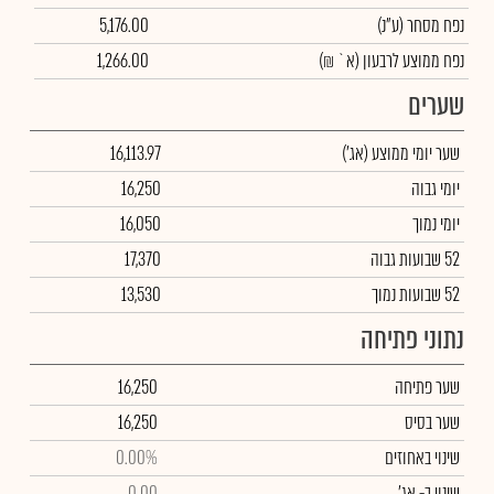
נפח מסחר
(ע"נ)
5,176.00
נפח ממוצע לרבעון (א` ₪)
1,266.00
שערים
שער יומי ממוצע
(אג')
16,113.97
יומי גבוה
16,250
יומי נמוך
16,050
52 שבועות גבוה
17,370
52 שבועות נמוך
13,530
נתוני פתיחה
שער פתיחה
16,250
שער בסיס
16,250
שינוי באחוזים
0.00%
שינוי
ב- אג'
0.00