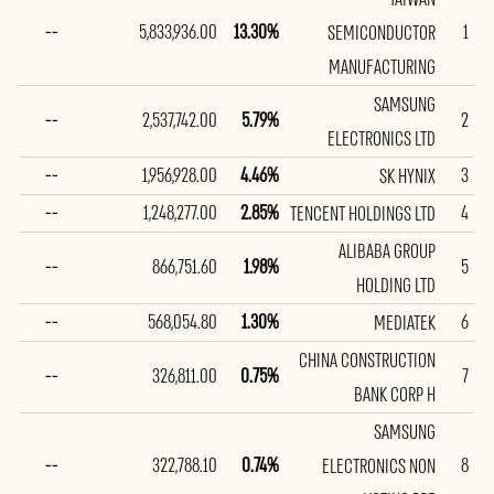
--
5,833,936.00
13.30%
1
SEMICONDUCTOR
MANUFACTURING
SAMSUNG
--
2,537,742.00
5.79%
2
ELECTRONICS LTD
--
1,956,928.00
4.46%
3
SK HYNIX
--
1,248,277.00
2.85%
4
TENCENT HOLDINGS LTD
ALIBABA GROUP
--
866,751.60
1.98%
5
HOLDING LTD
--
568,054.80
1.30%
6
MEDIATEK
CHINA CONSTRUCTION
--
326,811.00
0.75%
7
BANK CORP H
SAMSUNG
--
322,788.10
0.74%
8
ELECTRONICS NON