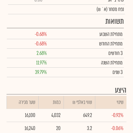
נפח מסחר
(א` ₪)
תשואות
מתחילת השבוע
-0.68%
מתחילת החודש
-0.68%
3 חודשים
2.68%
מתחילת השנה
11.97%
3 שנים
39.79%
היצע
שינוי
₪ שווי באלפי
כמות
שער מכירה
16,100
4,032
649.2
-0.92%
16,240
20
3.2
-0.06%