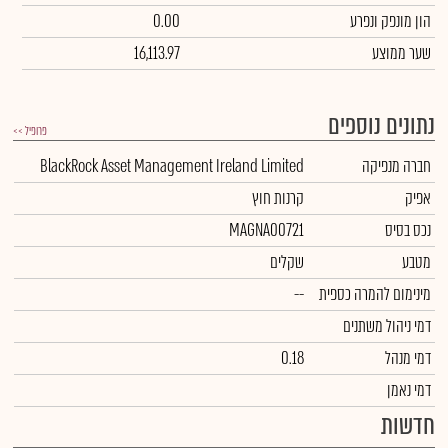
הון מונפק ונפרע
0.00
שער ממוצע
16,113.97
נתונים נוספים
פרופיל >>
חברה מנפיקה
BlackRock Asset Management Ireland Limited
אפיק
קרנות חוץ
נכס בסיס
MAGNA00721
מטבע
שקלים
מינימום להמרה כספית
--
דמי ניהול משתנים
דמי מנהל
0.18
דמי נאמן
חדשות