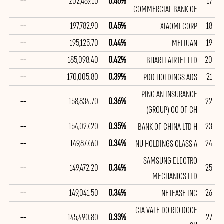
--
202,469.10
0.46%
17
COMMERCIAL BANK OF
--
197,782.90
0.45%
18
XIAOMI CORP
--
195,125.70
0.44%
19
MEITUAN
--
185,098.40
0.42%
20
BHARTI AIRTEL LTD
--
170,005.80
0.39%
21
PDD HOLDINGS ADS
PING AN INSURANCE
--
158,834.70
0.36%
22
(GROUP) CO OF CH
--
154,027.20
0.35%
23
BANK OF CHINA LTD H
--
149,877.60
0.34%
24
NU HOLDINGS CLASS A
SAMSUNG ELECTRO
--
149,472.20
0.34%
25
MECHANICS LTD
--
149,041.50
0.34%
26
NETEASE INC
CIA VALE DO RIO DOCE
--
145,490.80
0.33%
27