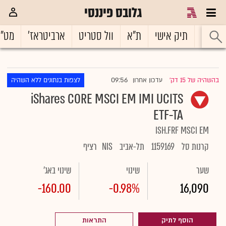
גלובס פיננסי
ראשי
תיק אישי
ת"א
וול סטריט
ארביטראז'
מט"
09:56
בהשהיה של 15 דק'
עדכון אחרון
לצפות בנתונים ללא השהיה
|
iShares CORE MSCI EM IMI UCITS
ETF-TA
ISH.FRF MSCI EM
קרנות סל
1159169
תל-אביב
NIS
רציף
שער
שינוי
שינוי באג'
-160.00
-0.98%
16,090
הוסף לתיק
התראות