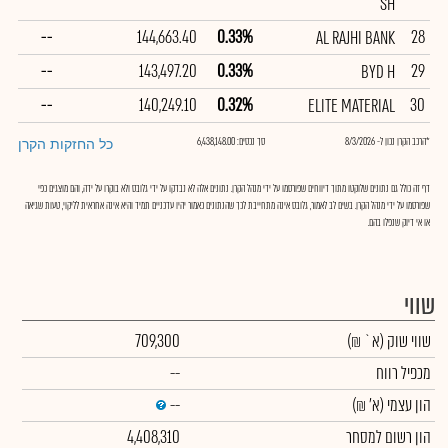
SH
--
144,663.40
0.33%
28
AL RAJHI BANK
--
143,497.20
0.33%
29
BYD H
--
140,249.10
0.32%
30
ELITE MATERIAL
*הרכב הקרן נכון ל- 8/3/2026
סך נכסים: 6,438,148.00
כל החזקות הקרן
דף זה כולל גם נתונים שלוקטו מתוך דיווחים שפורסמו על ידי מנהל הקרן. נתונים אלה לא נבדקו על ידי גלובס ולא בוקרו על ידה, והם מוצגים כפי
שפורסמו על ידי מנהל הקרן. בשים לב לאמור, גלובס אינה מתחייבת לכך שהנתונים כאמור יהיו עדכניים תמיד והיא אינה אחראית לליקוי, טעות שגיאה
או אי דיוק שנפלו בהם.
שווי
שווי שוק
(א` ₪)
709,300
מכפיל רווח
--
הון עצמי
(א' ₪)
--
הון רשום למסחר
4,408,310