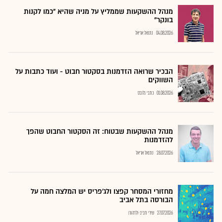
מנהל ההשקעות שממליץ על מניה שהיא "כמו לקנות
בונקר"
04.08.2026
נתנאל אריאל
הבכיר שרואה הזדמנות בסקטור חבוט - ועוד כתבות על
השווקים
01.08.2026
כתבי גלובס
מנהל ההשקעות שבטוח: זה הסקטור החבוט שהפך
להזדמנות
28.07.2026
נתנאל אריאל
מחזורי המסחר קפצו ולג'פריס יש המלצה חמה על
הבורסה בתל אביב
27.07.2026
שירי חביב-ולדהורן