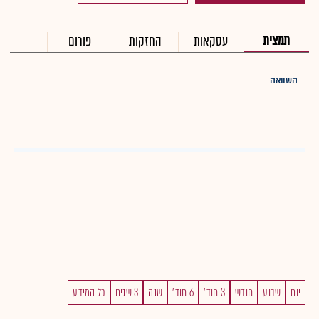
תמצית
עסקאות
החזקות
פורום
השוואה
יום
שבוע
חודש
3 חוד'
6 חוד'
שנה
3 שנים
כל המידע