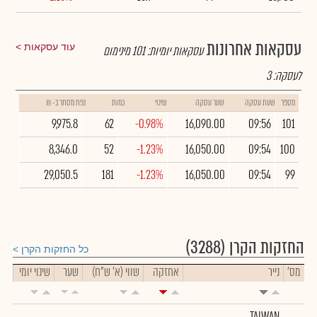
עסקאות אחרונות
עוד עסקאות
עסקאות יומיות:
101
מינימום
לעסקה:
3
מספר
שעת עסקה
שער עסקה
שינוי
כמות
נפח מסחר ב- ₪
9,975.8
62
-0.98%
16,090.00
09:56
101
8,346.0
52
-1.23%
16,050.00
09:54
100
29,050.5
181
-1.23%
16,050.00
09:54
99
החזקות הקרן
(3288)
כל החזקות הקרן
מס'
נייר
אחזקה
שווי (א' ש"ח)
שער
שינוי יומי
TAIWAN