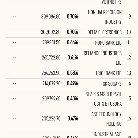
VOTING PRE
HON HAI PRECISION
--
309,086.80
0.70%
9
INDUSTRY
--
309,002.80
0.70%
10
DELTA ELECTRONICS
--
289,351.50
0.66%
11
HDFC BANK LTD
RELIANCE INDUSTRIES
--
265,722.80
0.61%
12
LTD
--
254,263.50
0.58%
13
ICICI BANK LTD
--
214,079.20
0.49%
14
SK SQUARE
ISHARES MSCI BRAZIL
--
209,799.60
0.48%
15
UCITS ET USDHA
ASE TECHNOLOGY
--
205,226.70
0.47%
16
HOLDING
INDUSTRIAL AND