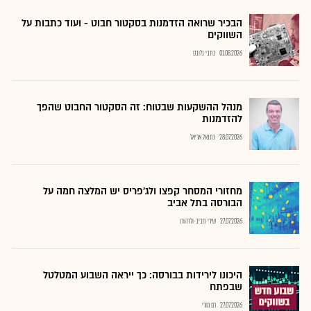
הבכיר שרואה הזדמנות בסקטור חבוט - ועוד כתבות על
השווקים
01.08.2026
כתבי גלובס
מנהל ההשקעות שבטוח: זה הסקטור החבוט שהפך
להזדמנות
28.07.2026
נתנאל אריאל
מחזורי המסחר קפצו ולג'פריס יש המלצה חמה על
הבורסה בתל אביב
27.07.2026
שירי חביב-ולדהורן
היכונו לירידות בבורסה: כך ייראה השבוע המטלטל
שבפתח
27.07.2026
רם מורי