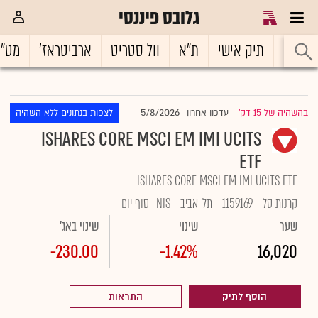
גלובס פיננסי
ראשי
תיק אישי
ת"א
וול סטריט
ארביטראז'
מט"
5/8/2026
בהשהיה של 15 דק'
עדכון אחרון
לצפות בנתונים ללא השהיה
|
ISHARES CORE MSCI EM IMI UCITS
ETF
ISHARES CORE MSCI EM IMI UCITS ETF
קרנות סל
1159169
תל-אביב
NIS
סוף יום
שער
שינוי
שינוי באג'
-230.00
-1.42%
16,020
הוסף לתיק
התראות