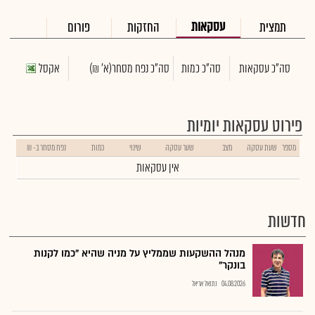
עסקאות
תמצית
החזקות
פורום
סה"כ עסקאות
סה"כ כמות
סה"כ נפח מסחר
(א' ₪)
אקסל
פירוט עסקאות יומיות
מספר
שעת עסקה
מצב
שער עסקה
שינוי
כמות
נפח מסחר ב- ₪
אין עסקאות
חדשות
מנהל ההשקעות שממליץ על מניה שהיא "כמו לקנות
בונקר"
04.08.2026
נתנאל אריאל