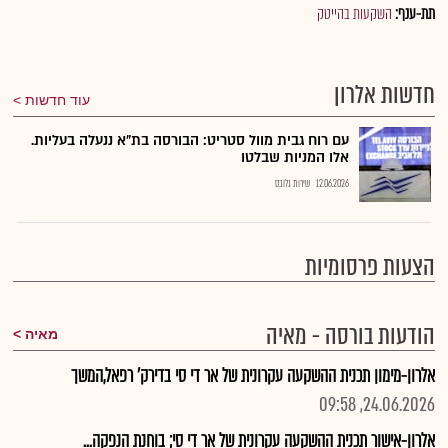
תת-ענף:
השקעות בהייטק
חדשות אלרון
עוד חדשות
עם רוח גבית מוול סטריט: הבורסה בת"א ננעלה בעליות.
אלו המניות שבלטו
12.06.2026
שירות גלובס
הצעות פרסומיות
הודעות בורסה - מאיה
מאיה
אלרון-מימון תכנית ההשקעה עקרונית של אר די סי בדירק' רפאל,המשך
24.06.2026, 09:58
אלרון-אישור תכנית ההשקעה עקרונית של אר די סי; בוחנת הנפקה...