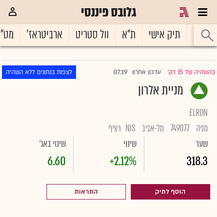
גלובס פיננסי
ראשי
תיק אישי
ת"א
וול סטריט
ארביטראז'
מט"
07:19
בהשהיה של 15 דק'
עדכון אחרון
לצפות בנתונים ללא השהיה
|
מניית אלרון
ELRON
מניה
749077
תל-אביב
NIS
רציף
שער
שינוי
שינוי באג'
6.60
+2.12%
318.3
הוסף לתיק
התראות