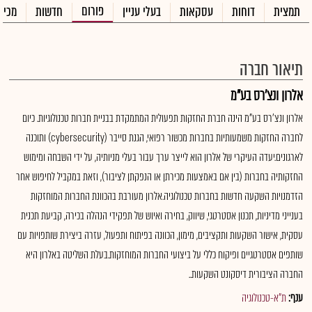
פורום
תמצית
דוחות
עסקאות
בעלי עניין
חדשות
מכיר
תיאור חברה
אלרון ונצ'רס בע"מ
אלרון ונצ'רס בע"מ הינה חברת החזקות תפעולית המתמקדת בבניית חברות טכנולוגיות. כיום
לחברה החזקות משמעותיות בחברות מכשור רפואי, הגנת סייבר (cybersecurity) ותוכנה
לארגונים.יעדה העיקרי של אלרון הוא לייצר ערך עבור בעלי מניותיה, על ידי השבחה ומימוש
החזקותיה בחברות (בין אם באמצעות מכירתן או הנפקתן לציבור), וזאת במקביל לחיפוש אחר
הזדמנויות השקעה חדשות בחברות טכנולוגיה.אלרון מעורבת בהכוונת החברות המוחזקות
בענייני מדיניות, תכנון אסטרטגי, שיווק, בחירה ואיוש של תפקידי הנהלה בכירה, קביעת תכנית
עסקית, אישור השקעות ותקציבים, מימון, הכוונה בפיתוח ותפעול, עזרה ביצירת שותפויות עם
שותפים אסטרטגיים ופיקוח כללי על ביצועי החברות המוחזקות.בעלת השליטה באלרון היא
החברה הציבורית דיסקונט השקעות..
ענף:
ת"א-טכנולוגיה