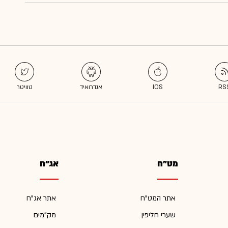
מט"ח
אג"ח
אתר המט"ח
אתר אג"ח
שערי חליפין
מק"מים