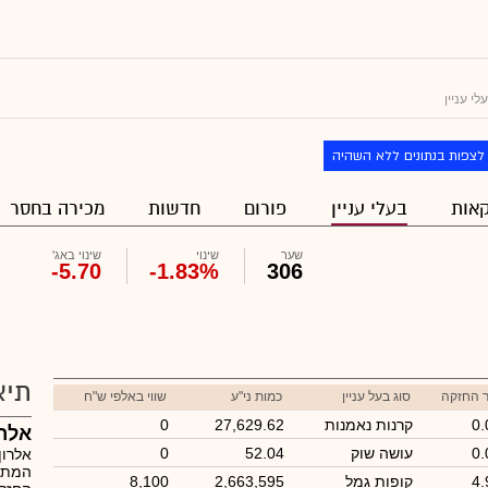
י עניין
לצפות בנתונים ללא השהיה
אות
בעלי עניין
פורום
חדשות
מכירה בחסר
שער
שינוי
שינוי באג'
-5.70
-1.83%
306
תיא
ר החזקה
סוג בעל עניין
כמות ני"ע
שווי באלפי ש"ח
0
קרנות נאמנות
27,629.62
0
אלרו
0
עושה שוק
52.04
0
אלרון
המתמק
4
קופות גמל
2,663,595
8,100