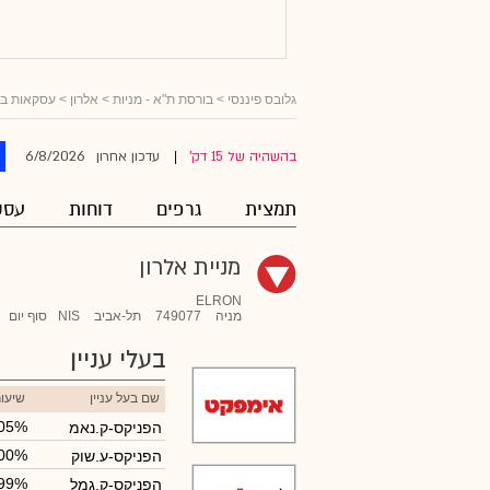
גלובס פיננסי
>
בורסת ת"א - מניות
>
אלרון
> עסקאות בעל
6/8/2026
בהשהיה של 15 דק'
עדכון אחרון
|
תמצית
גרפים
דוחות
עסק
מניית אלרון
ELRON
מניה
749077
תל-אביב
NIS
סוף יום
בעלי עניין
שם בעל עניין
שיעו
.05%
הפניקס-ק.נאמ
.00%
הפניקס-ע.שוק
.99%
הפניקס-ק.גמל