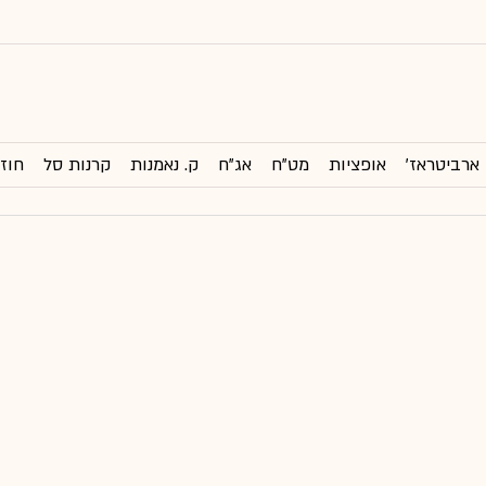
ארביטראז'
אופציות
מט"ח
אג"ח
ק. נאמנות
קרנות סל
חוזי