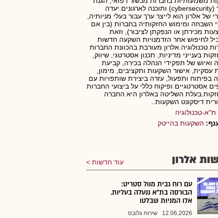
ת משמעותיות בחברות מכשור רפואי, הגנת
סייבר (cybersecurity) ותוכנה לארגונים.יעדה
י של אלרון הוא לייצר ערך עבור בעלי מניותיה,
י השבחה ומימוש החזקותיה בחברות (בין אם
ות מכירתן או הנפקתן לציבור), וזאת
ל לחיפוש אחר הזדמנויות השקעה חדשות
ת טכנולוגיה.אלרון מעורבת בהכוונת החברות
קות בענייני מדיניות, תכנון אסטרטגי, שיווק,
 ואיוש של תפקידי הנהלה בכירה, קביעת
 עסקית, אישור השקעות ותקציבים, מימון,
ה בפיתוח ותפעול, עזרה ביצירת שותפויות עם
ם אסטרטגיים ופיקוח כללי על ביצועי החברות
קות.בעלת השליטה באלרון היא החברה
רית דיסקונט השקעות..
ת"א-טכנולוגיה
נף:
השקעות בהייטק
ות אלרון
עוד חדשות
עם רוח גבית מוול סטריט:
הבורסה בת"א ננעלה בעליות.
אלו המניות שבלטו
12.06.2026
שירות גלובס