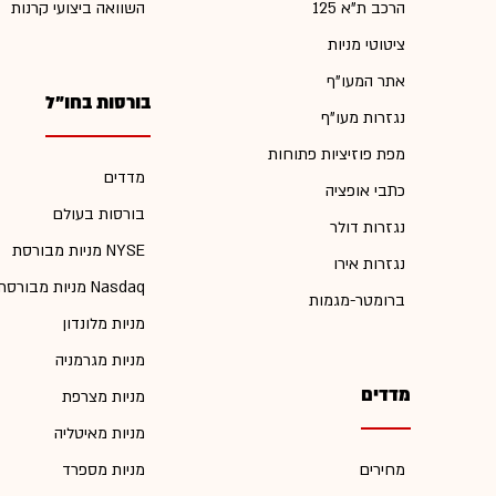
הרכב ת"א 125
השוואה ביצועי קרנות
ציטוטי מניות
אתר המעו"ף
בורסות בחו"ל
נגזרות מעו"ף
מפת פוזיציות פתוחות
מדדים
כתבי אופציה
בורסות בעולם
נגזרות דולר
מניות מבורסת NYSE
נגזרות אירו
מניות מבורסת Nasdaq
ברומטר-מגמות
מניות מלונדון
מניות מגרמניה
מדדים
מניות מצרפת
מניות מאיטליה
מחירים
מניות מספרד