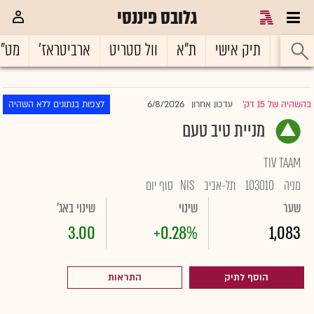
גלובס פיננסי
ראשי
תיק אישי
ת"א
וול סטריט
ארביטראז'
מט"
6/8/2026
בהשהיה של 15 דק'
עדכון אחרון
לצפות בנתונים ללא השהיה
|
מניית טיב טעם
TIV TAAM
מניה
103010
תל-אביב
NIS
סוף יום
שער
שינוי
שינוי באג'
3.00
+0.28%
1,083
הוסף לתיק
התראות