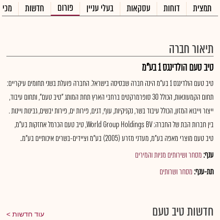
פורום
תמצית
דוחות
עסקאות
בעלי עניין
חדשות
מכיר
תיאור חברה
טיב טעם הולדינגס 1 בע"מ
טיב טעם הולדינגס 1 בע"מ הינה חברה שבסיסה בישראל. החברה פועלת בשני תחומים עיקריים:
תחום הקמעונאות, הכולל 30 סופרמרקטים ברחבי הארץ תחת המותג "טיב טעם", ותחום עיבוד,
ייצור וייבוא המזון, הכולל עיבוד בשר, נקניקיות, עוף, דגים, פירות ים, פירות יבשים, גבינות ויינות .
בין חברות הבת של החברה: World Group Holdings BV, טיב טעם הכרמל אחזקות בע"מ,
טיב טעם מוצרי מאפה בע"מ, מעדני מזרע (2005) בע"מ וציידים-בשרים איכותיים בע"מ..
ענף:
מסחר ושירותים מניות והמירים
תת-ענף:
מסחר ושרותים
חדשות טיב טעם
עוד חדשות