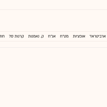
ארביטראז'
אופציות
מט"ח
אג"ח
ק. נאמנות
קרנות סל
חוז