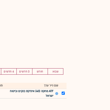
שבוע
חודש
3 חדשים
6 חדשים
שם נייר ערך
תש
ATF מחקה (40) אינדקס בנקים וביטוח
ישראל