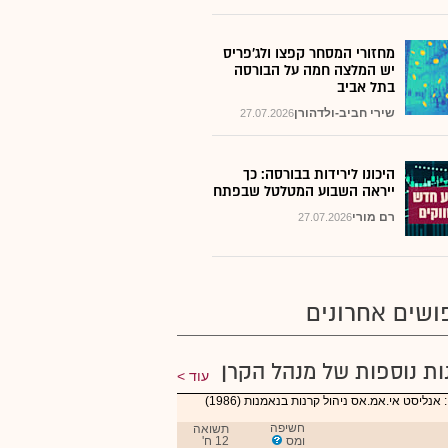
מחזורי המסחר קפצו ולג'פריס
יש המלצה חמה על הבורסה
בתל אביב
שירי חביב-ולדהורן
27.07.2026
היכונו לירידות בבורסה: כך
ייראה השבוע המטלטל שבפתח
רם מורי
27.07.2026
ושים אחרונים
ות נוספות של מנהל הקרן
עוד
מנהל : אנליסט אי.אמ.אס ניהול קרנות בנאמנות (1986)
חשיפה
תשואה
ומס
12 ח'