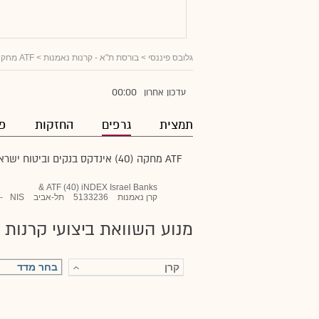
גלובס פיננסי
>
בורסת ת"א - קרנות נאמנות
>
ATF מחקה (40) אינדקס בנקים וביטוח ישראל
00:00
עדכון אחרון
תמצית
גרפים
החזקות
פו
ATF מחקה (40) אינדקס בנקים וביטוח ישראל
ATF (40) iNDEX Israel Banks &
קרן נאמנות
5133236
תל-אביב
NIS
-
מנוע השוואת ביצועי קרנות 