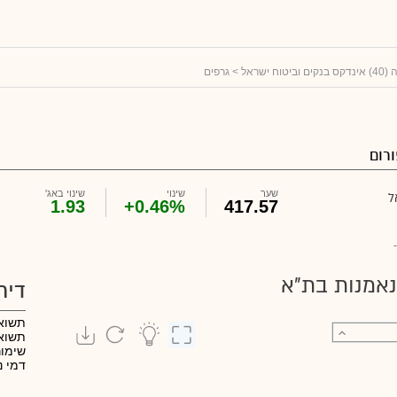
> גרפים
רום
שער
שינוי
שינוי באג'
1.93
+0.46%
417.57
-
נאמנות בת"א
דיר
תשוא
תשואה
שימו
דמי נ