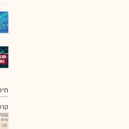
חיפ
קרנ
בע"מ
קרן