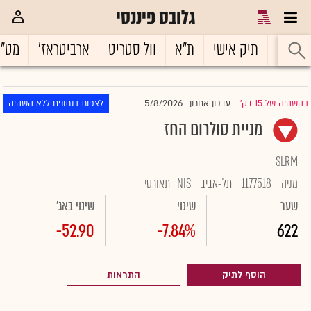
גלובס פיננסי
ראשי
תיק אישי
ת"א
וול סטריט
ארביטראז'
מט"
5/8/2026
בהשהיה של 15 דק'
עדכון אחרון
לצפות בנתונים ללא השהיה
|
מניית סולרום החז
SLRM
מניה
1177518
תל-אביב
NIS
תאורטי
שער
שינוי
שינוי באג'
-52.90
-7.84%
622
הוסף לתיק
התראות