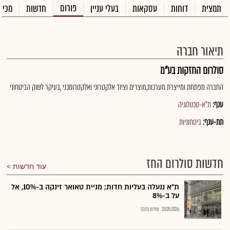
פורום
תמצית
דוחות
עסקאות
בעלי עניין
חדשות
מכיר
תיאור חברה
סולרום החזקות בע"מ
החברה מפתחת ומייצרת מערכות,מוצרים וציוד אלקטרוני ואלקטרומכני ,בעיקר לשוק הביטחוני
ענף:
ת"א-טכנולוגיה
תת-ענף:
ביטחוניות
חדשות סולרום החז
עוד חדשות
ת"א ננעלה בעליות חדות; מניית טאואר זינקה ב-10%, אל
על ב-8%
20.05.2026
שירות גלובס