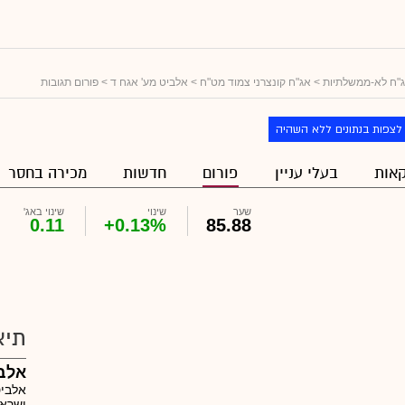
"ח לא-ממשלתיות
>
אג"ח קונצרני צמוד מט"ח
>
אלביט מע' אגח ד
> פורום תגובות
לצפות בנתונים ללא השהיה
אות
בעלי עניין
פורום
חדשות
מכירה בחסר
שער
שינוי
שינוי באג'
0.11
+0.13%
85.88
תיא
אלב
אלביט
ישראל