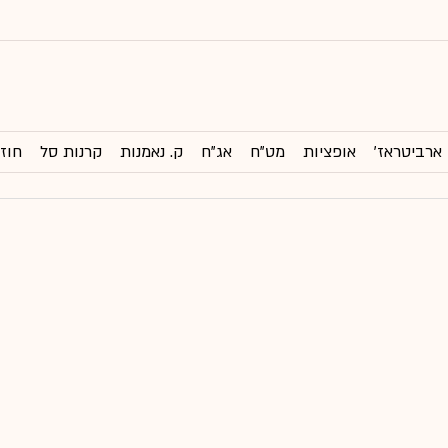
ארביטראז'
אופציות
מט"ח
אג"ח
ק. נאמנות
קרנות סל
חוזי