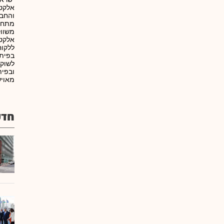
אלקטר
והחבר
מתחמ
משווק
אלקטר
ללקוח
בפיתו
לשוק 
ובפית
מאויש
חדש