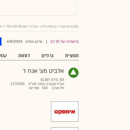
גלובס פיננסי
>
בורסת ת"א - אג"ח
>
All-Bond כללי
>
אג
6/8/2026
בהשהיה של 15 דק'
עדכון אחרון
|
תמצית
גרפים
דוחות
עסק
אלביט מע' אגח ד
ELBIT SYS. B4
אג"ח קונצרני צמוד מט"ח
1178268
תל-אביב
NIS
סוף יום