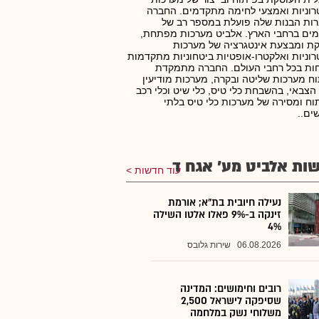
וניות ואמצעי לחימה מתקדמים. החברה
ות הבנות שלה פועלת במספר רב של
ים ברחבי הארץ. אלביט מערכות מפתחת,
ת ומבצעת אינטגרציה של מערכות
וניות ואלקטרו-אופטיות ביטחוניות מתקדמות
ות בכל רחבי העולם. החברה מתמקדת
ח מערכות שליטה ובקרה, מערכות מודיעין
הצבאי, בהשבחת כלי טיס, כלי שיט וכלי רכב
וח ומסירה של מערכות כלי טיס בלתי
ים..
ות אלביט מע' אגח ד
עוד חדשות
נעילה חיובית בת"א; אורמת
זינקה ב-9% פאלו אלטו השילה
4%
06.08.2026
שירות גלובס
רובים וחימושים: המדינה
שסיפקה לישראל 2,500
משלוחי נשק במלחמה