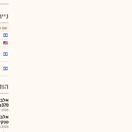
ניי
שם הנ
הוד
אלבמ
370מ'$....
026, 08:51
טנקי
026, 08:47