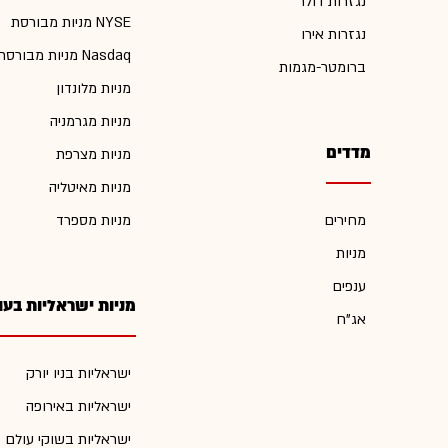
נגזרות דולר
מניות מבורסת NYSE
נגזרות אירו
מניות מבורסת Nasdaq
ברומטר-מגמות
מניות מלונדון
מניות מגרמניה
מדדים
מניות מצרפת
מניות מאיטליה
מחירים
מניות מספרד
מניות
ענפים
מניות ישראליות בעו
אג"ח
ישראליות בניו יורק
ישראליות באירופה
ישראליות בשוקי עולם