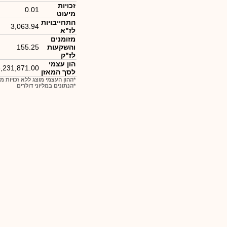
זכויות
0.01
מיעוט
התחייבויות
3,063.94
לז"א
מזומנים
והשקעות
155.25
לז"ק
הון עצמי
,231,871.00
לסך המאזן
*ההון העצמי מוצג ללא זכויות מ
*הנתונים במליוני דולרים