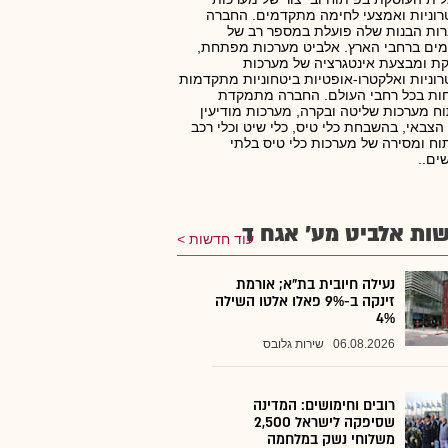
וניות ואמצעי לחימה מתקדמים. החברה
ות הבנות שלה פועלת במספר רב של
ים ברחבי הארץ. אלביט מערכות מפתחת,
ת ומבצעת אינטגרציה של מערכות
וניות ואלקטרו-אופטיות ביטחוניות מתקדמות
ות בכל רחבי העולם. החברה מתמקדת
ח מערכות שליטה ובקרה, מערכות מודיעין
הצבאי, בהשבחת כלי טיס, כלי שיט וכלי רכב
וח ומסירה של מערכות כלי טיס בלתי
ים..
ות אלביט מע' אגח ד
עוד חדשות
נעילה חיובית בת"א; אורמת
זינקה ב-9% פאלו אלטו השילה
4%
06.08.2026
שירות גלובס
רובים וחימושים: המדינה
שסיפקה לישראל 2,500
משלוחי נשק במלחמה