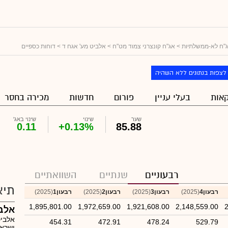
"ח לא-ממשלתיות
>
אג"ח קונצרני צמוד מט"ח
>
אלביט מע' אגח ד
> דוחות כספיים
לצפות בנתונים ללא השהיה
אות
בעלי עניין
פורום
חדשות
מכירה בחסר
שער
שינוי
שינוי באג'
0.11
+0.13%
85.88
רבעוניים
שנתיים
השוואתיים
תיא
רבעון4
(2025)
רבעון3
(2025)
רבעון2
(2025)
רבעון1
(2025)
1,895,801.00
1,972,659.00
1,921,608.00
2,148,559.00
2
אלב
אלביט
454.31
472.91
478.24
529.79
ישראל