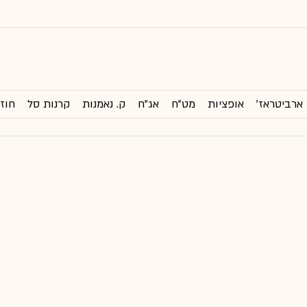
ארביטראז'
אופציות
מט"ח
אג"ח
ק. נאמנות
קרנות סל
חוזי