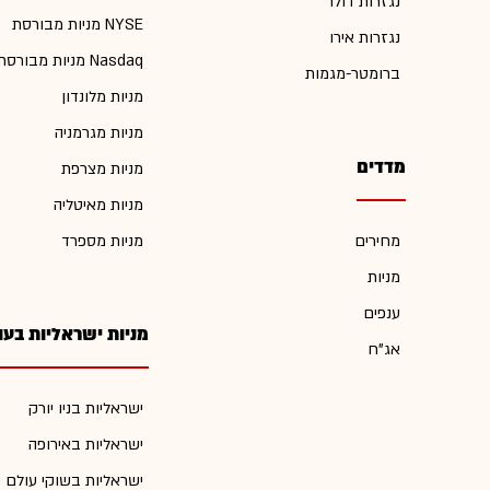
נגזרות דולר
מניות מבורסת NYSE
נגזרות אירו
מניות מבורסת Nasdaq
ברומטר-מגמות
מניות מלונדון
מניות מגרמניה
מדדים
מניות מצרפת
מניות מאיטליה
מחירים
מניות מספרד
מניות
ענפים
מניות ישראליות בעו
אג"ח
ישראליות בניו יורק
ישראליות באירופה
ישראליות בשוקי עולם