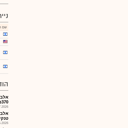
ניי
שם הנ
הוד
אלבמ
370מ'$....
026, 08:51
טנקי
026, 08:47