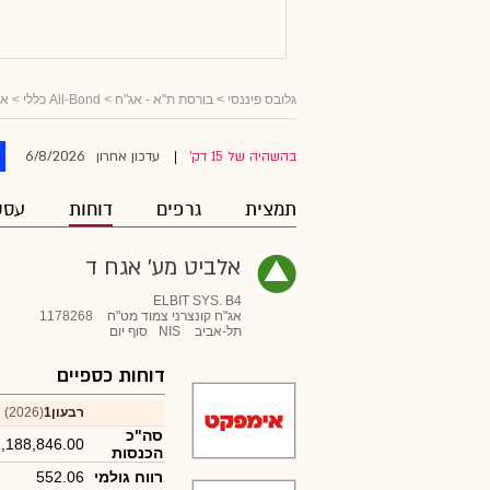
גלובס פיננסי
>
בורסת ת"א - אג"ח
>
All-Bond כללי
>
אג
6/8/2026
בהשהיה של 15 דק'
עדכון אחרון
|
תמצית
גרפים
דוחות
עסק
אלביט מע' אגח ד
ELBIT SYS. B4
אג"ח קונצרני צמוד מט"ח
1178268
תל-אביב
NIS
סוף יום
דוחות כספיים
רבעון1
(2026)
סה"כ
,188,846.00
הכנסות
רווח גולמי
552.06