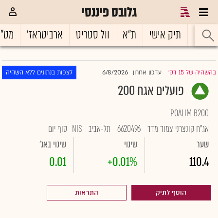
גלובס פיננסי
ראשי
תיק אישי
ת"א
וול סטריט
ארביטראז'
מט"
6/8/2026
בהשהיה של 15 דק'
עדכון אחרון
לצפות בנתונים ללא השהיה
|
פועלים אגח 200
POALIM B200
אג"ח קונצרני צמוד מדד
6620496
תל-אביב
NIS
סוף יום
שער
שינוי
שינוי באג'
0.01
+0.01%
110.4
הוסף לתיק
התראות