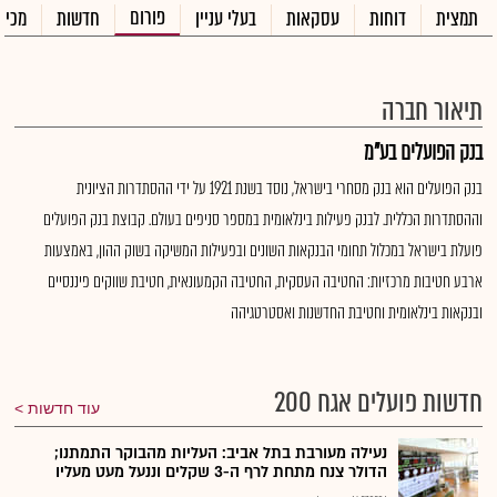
פורום
תמצית
דוחות
עסקאות
בעלי עניין
חדשות
מכיר
תיאור חברה
בנק הפועלים בע"מ
בנק הפועלים הוא בנק מסחרי בישראל, נוסד בשנת 1921 על ידי ההסתדרות הציונית
וההסתדרות הכללית. לבנק פעילות בינלאומית במספר סניפים בעולם. קבוצת בנק הפועלים
פועלת בישראל במכלול תחומי הבנקאות השונים ובפעילות המשיקה בשוק ההון, באמצעות
ארבע חטיבות מרכזיות: החטיבה העסקית, החטיבה הקמעונאית, חטיבת שווקים פיננסיים
ובנקאות בינלאומית וחטיבת החדשנות ואסטרטגיהה
חדשות פועלים אגח 200
עוד חדשות
נעילה מעורבת בתל אביב: העליות מהבוקר התמתנו;
הדולר צנח מתחת לרף ה-3 שקלים וננעל מעט מעליו