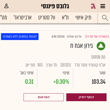
גלובס פיננסי
ראשי
תיק אישי
ת"א
וול סטריט
ארביטראז'
מט"
6/8/2026
בהשהיה של 15 דק'
עדכון אחרון
לצפות בנתונים ללא השהיה
|
גירון אגח ח
GIRON B8
אג"ח קונצרני צמוד מדד
1183151
תל-אביב
NIS
סוף יום
שער
שינוי
שינוי באג'
0.31
+0.30%
103.34
הוסף לתיק
התראות