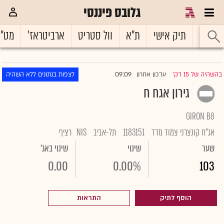
גלובס פיננסי
ראשי
תיק אישי
ת"א
וול סטריט
ארביטראז'
מט"
09:09
בהשהיה של 15 דק'
עדכון אחרון
לצפות בנתונים ללא השהיה
|
גירון אגח ח
GIRON B8
אג"ח קונצרני צמוד מדד
1183151
תל-אביב
NIS
רציף
שער
שינוי
שינוי באג'
0.00
0.00%
103
הוסף לתיק
התראות