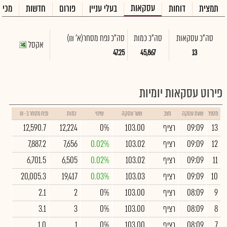
עסקאות
תמצית
דוחות
בעלי עניין
פורום
חדשות
מכיר
סה"כ עסקאות
סה"כ כמות
סה"כ נפח מסחר
(א' ₪)
אקסל
47.25
45,867
13
פירוט עסקאות יומיות
מספר
שעת עסקה
מצב
שער עסקה
שינוי
כמות
נפח מסחר ב- ₪
13
09:09
רציף
103.00
0%
12,224
12,590.7
12
09:09
רציף
103.02
0.02%
7,656
7,887.2
11
09:09
רציף
103.02
0.02%
6,505
6,701.5
10
09:09
רציף
103.03
0.03%
19,417
20,005.3
9
08:09
רציף
103.00
0%
2
2.1
8
08:09
רציף
103.00
0%
3
3.1
7
08:09
רציף
103.00
0%
1
1.0