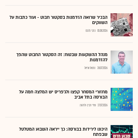
הבכיר שרואה הזדמנות בסקטור חבוט - ועוד כתבות על
השווקים
01.08.2026
כתבי גלובס
מנהל ההשקעות שבטוח: זה הסקטור החבוט שהפך
להזדמנות
28.07.2026
נתנאל אריאל
מחזורי המסחר קפצו ולג'פריס יש המלצה חמה על
הבורסה בתל אביב
27.07.2026
שירי חביב-ולדהורן
היכונו לירידות בבורסה: כך ייראה השבוע המטלטל
שבפתח