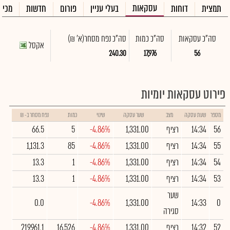
עסקאות
תמצית
דוחות
בעלי עניין
פורום
חדשות
מכיר
סה"כ עסקאות
סה"כ כמות
סה"כ נפח מסחר
(א' ₪)
אקסל
240.30
17,976
56
פירוט עסקאות יומיות
מספר
שעת עסקה
מצב
שער עסקה
שינוי
כמות
נפח מסחר ב- ₪
56
14:34
רציף
1,331.00
-4.86%
5
66.5
55
14:34
רציף
1,331.00
-4.86%
85
1,131.3
54
14:34
רציף
1,331.00
-4.86%
1
13.3
53
14:34
רציף
1,331.00
-4.86%
1
13.3
שער
0.0
-4.86%
1,331.00
14:33
0
סגירה
52
14:32
רציף
1,331.00
-4.86%
16,526
219,961.1