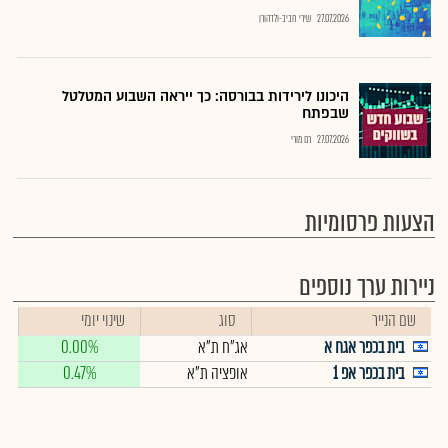
27.07.2026
שירי חביב-ולדהורן
היכונו לירידות בבורסה: כך ייראה השבוע המטלטל
שבפתח
27.07.2026
רם מורי
הצעות פרסומיות
ניירות ערך נוספים
שם הנייר
סוג
שינוי יומי
בית בכפר אגח א
אג"ח ת"א
0.00%
בית בכפר אפ 1
אופציה ת"א
0.47%