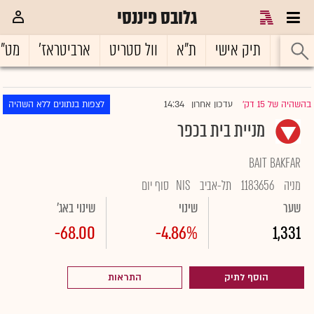
גלובס פיננסי
ראשי
תיק אישי
ת"א
וול סטריט
ארביטראז'
מט"
14:34
בהשהיה של 15 דק'
עדכון אחרון
לצפות בנתונים ללא השהיה
|
מניית בית בכפר
BAIT BAKFAR
מניה
1183656
תל-אביב
NIS
סוף יום
שער
שינוי
שינוי באג'
-68.00
-4.86%
1,331
הוסף לתיק
התראות