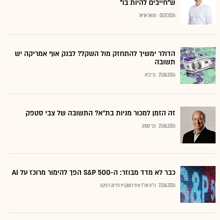
ש"חייבים להיות בו"
01.07.2026
נתנאל אריאל
הדולר ימשיך להתחזק מול השקל? לבנק אוף אמריקה יש
תשובה
25.06.2026
בר לביא
זה הזמן למכור מניות בת"א? התשובה של צבי סטפק
25.06.2026
צבי סטפק
כבר לא מדד מבוזר: ה-S&P 500 הפך להימור מרוכז על AI
23.06.2026
רו"ח ועו"ד איתי רושקביץ ודרינה רזניקוב