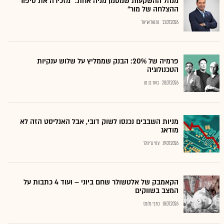
מנהל ההשקעות שמסמן מניה אחת: "מזכירה את סיפור
ההצלחה של מור"
21.07.2026
נתנאל אריאל
פרמיה של 20%: הבנק שממליץ על שלוש ענקיות
הטכנולוגיה
20.07.2026
בועז בן נון
מניות השבבים נכנסו לשוק דובי, אבל האנליסט הזה לא
מודאג
19.07.2026
צחי גרינולד
הקאמבק של אלטשולר שחם ביוני – ועוד 4 כתבות על
המצב בשווקים
18.07.2026
כתבי גלובס