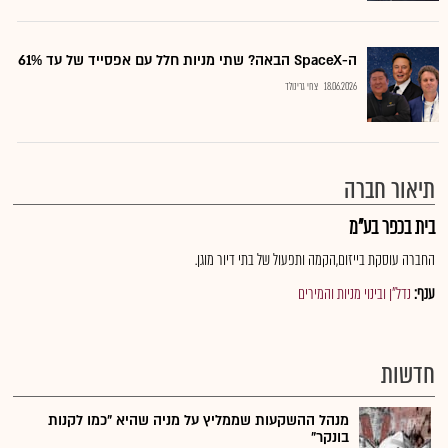
ה-SpaceX הבאה? שתי מניות חלל עם אפסייד של עד 61%
18.06.2026
צחי גרינולד
תיאור חברה
בית בכפר בע"מ
החברה עוסקת בייזום,הקמה ותפעול של בתי דיור מוגן.
ענף:
נדל"ן ובינוי מניות והמירים
חדשות
מנהל ההשקעות שממליץ על מניה שהיא "כמו לקנות
בונקר"