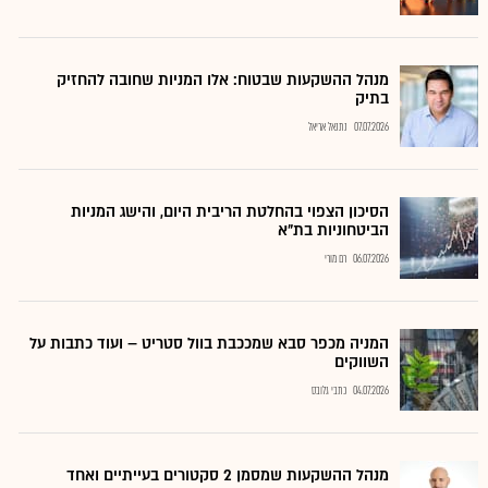
מנהל ההשקעות שבטוח: אלו המניות שחובה להחזיק
בתיק
07.07.2026
נתנאל אריאל
הסיכון הצפוי בהחלטת הריבית היום, והישג המניות
הביטחוניות בת"א
06.07.2026
רם מורי
המניה מכפר סבא שמככבת בוול סטריט – ועוד כתבות על
השווקים
04.07.2026
כתבי גלובס
מנהל ההשקעות שמסמן 2 סקטורים בעייתיים ואחד