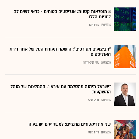
8 מופלאות קטנות: אנליסטים בטוחים - כדאי לשים לב
למניות הללו
15.07.2026
צחי גרינולד
"הביצועים מטורפים": הושקה תעודת הסל של אתר דירוג
האנליסטים
14.07.2026
שירי חביב-ולדהורן
"ישראל תיהנה מהסלמה עם איראן": ההמלצות של מנהל
ההשקעות
14.07.2026
נתנאל אריאל
שני אינדיקטורים מרמזים: למשקיעים יש בעיה
11.07.2026
שירות גלובס