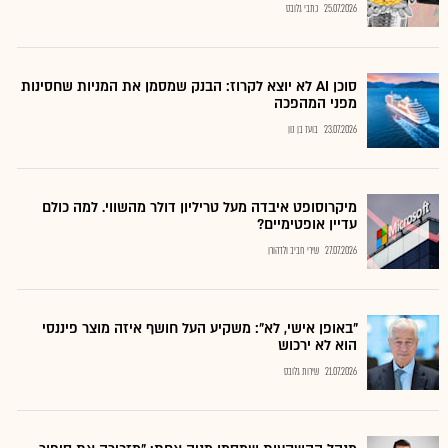
25.07.2026
כתבי גלובס
סוכן AI לא יוצא לקרוז: הבנק שמסמן את המניות שחסינות
מפני המהפכה
23.07.2026
בועז בן נון
מיקרוסופט איבדה מעל טריליון דולר מהשווי. למה כולם
עדיין אופטימיים?
27.07.2026
שירי חביב ולדהורן
"באופן אישי, לא": משקיע העל חושף איזה מוצר פיננסי
הוא לא ירכוש
21.07.2026
שירות גלובס