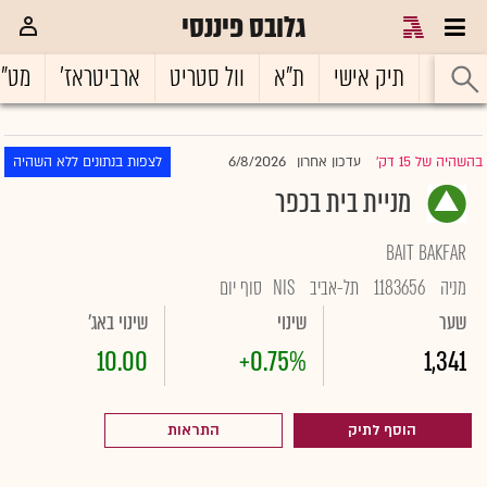
גלובס פיננסי
ראשי
תיק אישי
ת"א
וול סטריט
ארביטראז'
מט"
6/8/2026
בהשהיה של 15 דק'
עדכון אחרון
לצפות בנתונים ללא השהיה
|
מניית בית בכפר
BAIT BAKFAR
מניה
1183656
תל-אביב
NIS
סוף יום
שער
שינוי
שינוי באג'
10.00
+0.75%
1,341
הוסף לתיק
התראות