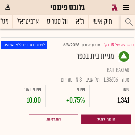
גלובס פיננסי
ראשי
תיק אישי
ת"א
וול סטריט
ארביטראז'
מט"
6/8/2026
בהשהיה של 15 דק'
עדכון אחרון
לצפות בנתונים ללא השהיה
|
מניית בית בכפר
BAIT BAKFAR
מניה
1183656
תל-אביב
NIS
סוף יום
שער
שינוי
שינוי באג'
10.00
+0.75%
1,341
הוסף לתיק
התראות