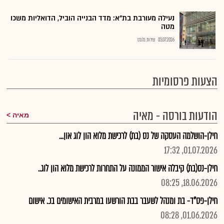
נעילה מעורבת בת"א: מדד הבנייה הוביל, הדואליות משכו
מטה
03.07.2026
שירות גלובס
הצעות פרסומיות
הודעות בורסה - מאיה
מאיה
חילן-הושלמה העסקה של נס (בת) לרכישת מלוא הון לוג און...
01.07.2026, 17:32
חילן-נס(בת) קיבלה אישור הממונה על התחרות לרכישת מלוא הון לוג..
18.06.2026, 08:25
חילן-פס"ד- בת ומנהל לשעבר בבת הורשעו במרבית האישומים בכ. אישום
01.06.2026, 08:28