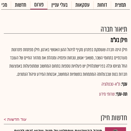
פורום
תמצית
דוחות
עסקאות
בעלי עניין
חדשות
מכיר
תיאור חברה
חילן בע"מ
חילן הינה חברה שעוסקת בפתרון מקיף לניהול ההון האנושי בארגון. חילן מפתחת פתרונות
מערכתיים בתחומי השכר, משאבי אנוש, נוכחות ופנסיה ומנהלת את מחזור החיים של העובד
החל מגיוסו וכלה בפרישתו.לחילן יש פעלויות נוספות בתחום המחשוב שמתופעלות באמצעות
חברות בנות שבבעלותה המתמחות בתשתיות המחשוב, אבטחת המידע וניהול הנתונים..
ענף:
ת"א-טכנולוגיה
תת-ענף:
שרותי מידע
חדשות חילן
עוד חדשות