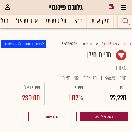
גלובס פיננסי
ראשי
תיק אישי
ת"א
וול סטריט
ארביטראז'
מט"
5/8/2026
בהשהיה של 15 דק'
עדכון אחרון
לצפות בנתונים ללא השהיה
|
מניית חילן
HILAN
מניה
1084698
תל-אביב
NIS
תאורטי
שער
שינוי
שינוי באג'
-230.00
-1.02%
22,220
הוסף לתיק
התראות