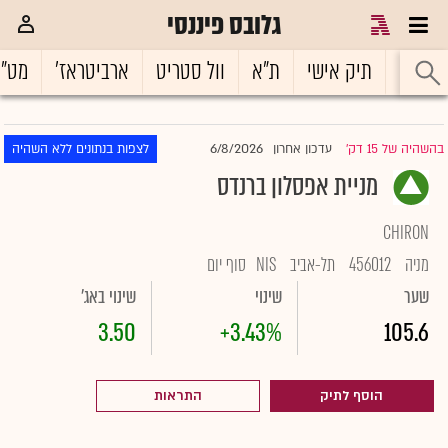
גלובס פיננסי
ראשי
תיק אישי
ת"א
וול סטריט
ארביטראז'
מט"
6/8/2026
בהשהיה של 15 דק'
עדכון אחרון
לצפות בנתונים ללא השהיה
|
מניית אפסלון ברנדס
CHIRON
מניה
456012
תל-אביב
NIS
סוף יום
שער
שינוי
שינוי באג'
3.50
+3.43%
105.6
הוסף לתיק
התראות