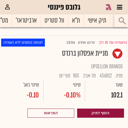
גלובס פיננסי
ראשי
תיק אישי
ת"א
וול סטריט
ארביטראז'
מט"
13:04
בהשהיה של 15 דק'
עדכון אחרון
לצפות בנתונים ללא השהיה
|
מניית אפסלון ברנדס
UPSELLON BRANDS
מניה
456012
תל-אביב
NIS
סוף יום
שער
שינוי
שינוי באג'
-0.10
-0.10%
102.1
הוסף לתיק
התראות