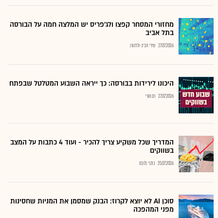
מחזורי המסחר קפצו ולג'פריס יש המלצה חמה על הבורסה
בתל אביב
27.07.2026
שירי חביב-ולדהורן
היכונו לירידות בבורסה: כך ייראה השבוע המטלטל שבפתח
27.07.2026
רם מורי
המדריך שכל משקיע צריך להכיר - ועוד 4 כתבות על המצב
בשווקים
25.07.2026
כתבי גלובס
סוכן AI לא יוצא לקרוז: הבנק שמסמן את המניות שחסינות
מפני המהפכה