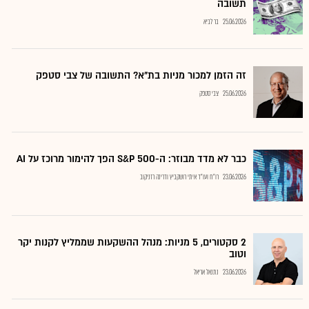
תשובה
25.06.2026
בר לביא
זה הזמן למכור מניות בת"א? התשובה של צבי סטפק
25.06.2026
צבי סטפק
כבר לא מדד מבוזר: ה-S&P 500 הפך להימור מרוכז על AI
23.06.2026
רו"ח ועו"ד איתי רושקביץ ודרינה רזניקוב
2 סקטורים, 5 מניות: מנהל ההשקעות שממליץ לקנות יקר
וטוב
23.06.2026
נתנאל אריאל