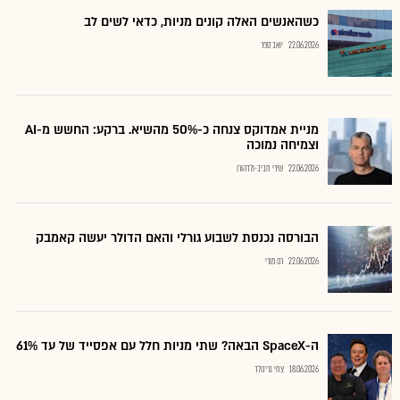
כשהאנשים האלה קונים מניות, כדאי לשים לב
22.06.2026
יואב ספר
מניית אמדוקס צנחה כ-50% מהשיא. ברקע: החשש מ-AI
וצמיחה נמוכה
22.06.2026
שירי חביב-ולדהורן
הבורסה נכנסת לשבוע גורלי והאם הדולר יעשה קאמבק
22.06.2026
רם מורי
ה-SpaceX הבאה? שתי מניות חלל עם אפסייד של עד 61%
18.06.2026
צחי גרינולד