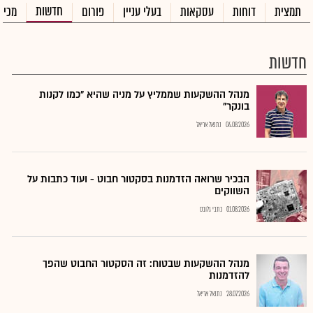
חדשות
תמצית
דוחות
עסקאות
בעלי עניין
פורום
מכיר
חדשות
מנהל ההשקעות שממליץ על מניה שהיא "כמו לקנות
בונקר"
04.08.2026
נתנאל אריאל
הבכיר שרואה הזדמנות בסקטור חבוט - ועוד כתבות על
השווקים
01.08.2026
כתבי גלובס
מנהל ההשקעות שבטוח: זה הסקטור החבוט שהפך
להזדמנות
28.07.2026
נתנאל אריאל