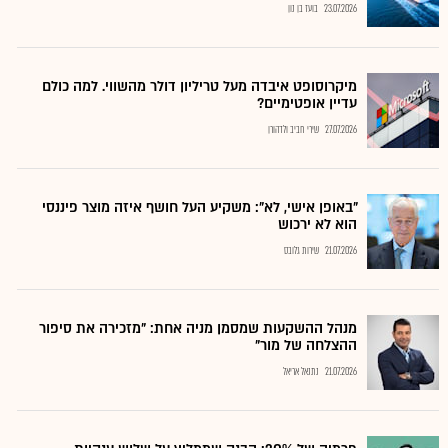
23.07.2026
בועז בן נון
מיקרוסופט איבדה מעל טריליון דולר מהשווי. למה כולם
עדיין אופטימיים?
27.07.2026
שירי חביב ולדהורן
"באופן אישי, לא": משקיע העל חושף איזה מוצר פיננסי
הוא לא ירכוש
21.07.2026
שירות גלובס
מנהל ההשקעות שמסמן מניה אחת: "מזכירה את סיפור
ההצלחה של מור"
21.07.2026
נתנאל אריאל