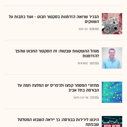
הבכיר שרואה הזדמנות בסקטור חבוט - ועוד כתבות על
השווקים
01.08.2026
כתבי גלובס
מנהל ההשקעות שבטוח: זה הסקטור החבוט שהפך
להזדמנות
28.07.2026
נתנאל אריאל
מחזורי המסחר קפצו ולג'פריס יש המלצה חמה על
הבורסה בתל אביב
27.07.2026
שירי חביב-ולדהורן
היכונו לירידות בבורסה: כך ייראה השבוע המטלטל
שבפתח