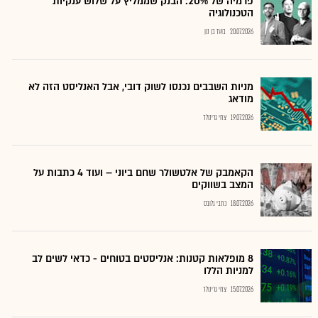
פרמיה של 20%: הבנק שממליץ על שלוש ענקיות
הטכנולוגיה
20.07.2026
בועז בן נון
מניות השבבים נכנסו לשוק דובי, אבל האנליסט הזה לא
מודאג
19.07.2026
צחי גרינולד
הקאמבק של אלטשולר שחם ביוני – ועוד 4 כתבות על
המצב בשווקים
18.07.2026
כתבי גלובס
8 מופלאות קטנות: אנליסטים בטוחים - כדאי לשים לב
למניות הללו
15.07.2026
צחי גרינולד