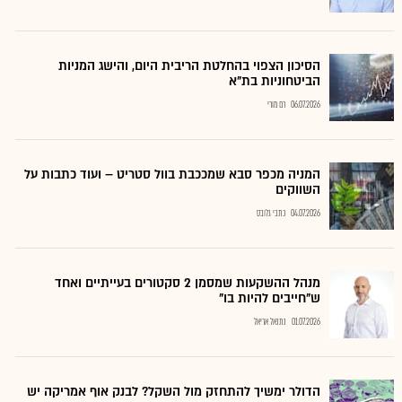
הסיכון הצפוי בהחלטת הריבית היום, והישג המניות
הביטחוניות בת"א
06.07.2026
רם מורי
המניה מכפר סבא שמככבת בוול סטריט – ועוד כתבות על
השווקים
04.07.2026
כתבי גלובס
מנהל ההשקעות שמסמן 2 סקטורים בעייתיים ואחד
ש"חייבים להיות בו"
01.07.2026
נתנאל אריאל
הדולר ימשיך להתחזק מול השקל? לבנק אוף אמריקה יש