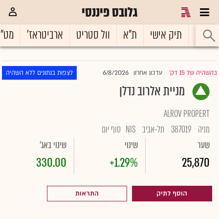
גלובס פיננסי
ראשי
תיק אישי
ת"א
וול סטריט
ארביטראז'
מט"
6/8/2026
בהשהיה של 15 דק'
עדכון אחרון
לצפות בנתונים ללא השהיה
|
מניית אלרוב נדלן
ALROV PROPERT
מניה
387019
תל-אביב
NIS
סוף יום
שער
שינוי
שינוי באג'
330.00
+1.29%
25,870
הוסף לתיק
התראות