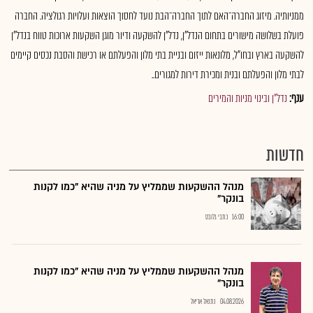
ממניותיה. מיזוג החברה־האם לתוך החברה־הבת נועד לחסוך הוצאות ועלויות רגולציה. החברה
פועלת בשלושה מישורים בתחום הנדל"ן, נדל"ן להשקעה ודיור מוגן השקעות ארוכות טווח בנדל"ן
להשקעה בארץ ובחו"ל, מלונאות ייזום ובניית בתי מלון והפעלתם או רכישת והסבת נכסים קיימים
לבתי מלון והפעלתם ובנית ומכירת דירות למגורים..
ענף:
נדל"ן ובינוי מניות והמירים
חדשות
מנהל ההשקעות שממליץ על מניה שהיא "כמו לקנות
בונקר"
16:00
כתבי גלובס
מנהל ההשקעות שממליץ על מניה שהיא "כמו לקנות
בונקר"
04.08.2026
נתנאל אריאל