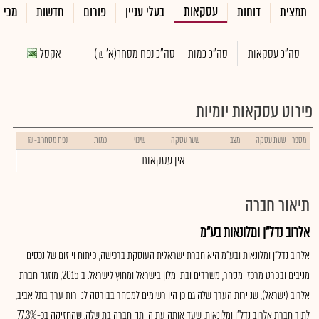
עסקאות
תמצית
דוחות
בעלי עניין
פורום
חדשות
מכיר
סה"כ עסקאות
סה"כ כמות
סה"כ נפח מסחר
(א' ₪)
אקסל
פירוט עסקאות יומיות
מספר
שעת עסקה
מצב
שער עסקה
שינוי
כמות
נפח מסחר ב- ₪
אין עסקאות
תיאור חברה
אלרוב נדל"ן ומלונאות בע"מ
אלרוב נדל"ן ומלונאות ובע"מ היא חברת ישראלית העוסקת ברכישה, פיתוח וייזום של נכסים
מניבים ובפרט מרכזי מסחר, משרדים ובתי מלון בישראל ומחוץ לישראל. ב 2015, מוזגה חברת
אלרוב (ישראל), שניירות הערך שלה גם כן היו רשומים למסחר בבורסה לניירות ערך בתל אביב,
לתוך חברת אלרוב נדל"ן ומלונאות, שעד אותה עת הייתה חברה בת שלה, שהחזיקה בכ-77.3%