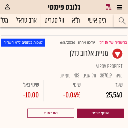
גלובס פיננסי
ראשי
תיק אישי
ת"א
וול סטריט
ארביטראז'
מט"
6/8/2026
בהשהיה של 15 דק'
עדכון אחרון
לצפות בנתונים ללא השהיה
|
מניית אלרוב נדלן
ALROV PROPERT
מניה
387019
תל-אביב
NIS
סוף יום
שער
שינוי
שינוי באג'
-10.00
-0.04%
25,540
הוסף לתיק
התראות