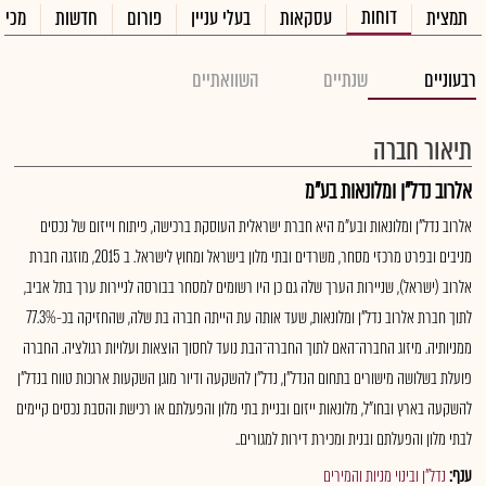
דוחות
תמצית
עסקאות
בעלי עניין
פורום
חדשות
מכיר
רבעוניים
שנתיים
השוואתיים
תיאור חברה
אלרוב נדל"ן ומלונאות בע"מ
אלרוב נדל"ן ומלונאות ובע"מ היא חברת ישראלית העוסקת ברכישה, פיתוח וייזום של נכסים
מניבים ובפרט מרכזי מסחר, משרדים ובתי מלון בישראל ומחוץ לישראל. ב 2015, מוזגה חברת
אלרוב (ישראל), שניירות הערך שלה גם כן היו רשומים למסחר בבורסה לניירות ערך בתל אביב,
לתוך חברת אלרוב נדל"ן ומלונאות, שעד אותה עת הייתה חברה בת שלה, שהחזיקה בכ-77.3%
ממניותיה. מיזוג החברה־האם לתוך החברה־הבת נועד לחסוך הוצאות ועלויות רגולציה. החברה
פועלת בשלושה מישורים בתחום הנדל"ן, נדל"ן להשקעה ודיור מוגן השקעות ארוכות טווח בנדל"ן
להשקעה בארץ ובחו"ל, מלונאות ייזום ובניית בתי מלון והפעלתם או רכישת והסבת נכסים קיימים
לבתי מלון והפעלתם ובנית ומכירת דירות למגורים..
ענף:
נדל"ן ובינוי מניות והמירים