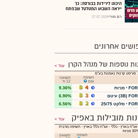
היכונו לירידות בבורסה: כך
ייראה השבוע המטלטל שבפתח
רם מורי
27.07.2026
ושים אחרונים
ות נוספות של מנהל הקרן
עוד
 פורסט קרנות נאמנות בע"מ
חשיפה
תשואה
ומס
12 ח'
י מניות
9.36%
3B) F) עיטם
6.90%
סלקט 25/75
6.56%
ות מובילות באפיק
עוד
אג"ח בארץ - כללי
-
אג"ח כללי בארץ - חשיפה מרבית
חשיפה
תשואה