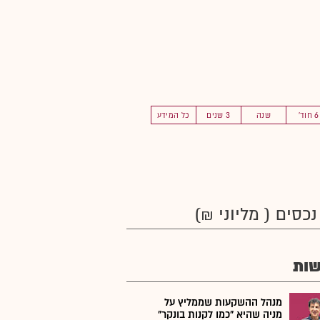
6 חוד'
שנה
3 שנים
כל המידע
נכסים ( מליוני ₪)
ות
מנהל ההשקעות שממליץ על
מניה שהיא "כמו לקנות בונקר"