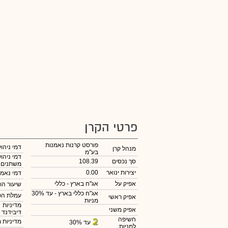
פרטי הקרן
פורסט קרנות נאמנות
דמי ניהול
מנהל קרן
בע"מ
דמי ניהול
סך נכסים
108.39
משתנים
יצירות ינואר
0.00
דמי נאמנ
אפיק על
אג"ח בארץ - כללי
שיעור הו
אג"ח כללי בארץ - עד 30%
עמלת הפ
אפיק ראשי
מניות
מדיניות
אפיק משני
דיבידנד
חשיפה
מדיניות 
עד 30%
למניות