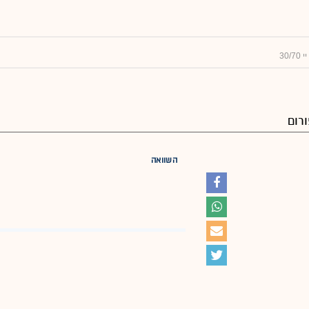
רום
השוואה