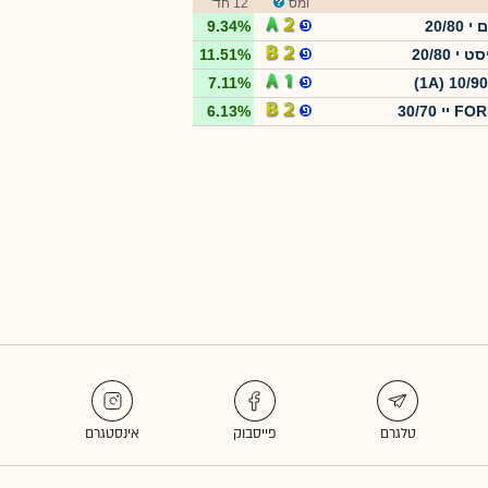
ומס
12 חד'
20/80
9.34%
י 20/80
11.51%
7.11%
יי 30/70
6.13%