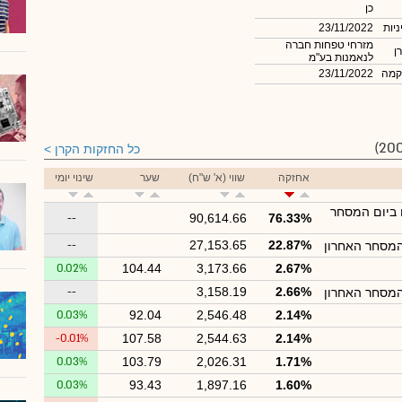
כן
ניות
23/11/2022
מזרחי טפחות חברה
ן
לנאמנות בע"מ
קמה
23/11/2022
כל החזקות הקרן
אחזקה
שווי (א' ש"ח)
שער
שינוי יומי
 ביום המסחר
--
90,614.66
76.33%
--
27,153.65
22.87%
המסחר האחרון
0.02%
104.44
3,173.66
2.67%
--
3,158.19
2.66%
המסחר האחרון
0.03%
92.04
2,546.48
2.14%
-0.01%
107.58
2,544.63
2.14%
0.03%
103.79
2,026.31
1.71%
0.03%
93.43
1,897.16
1.60%