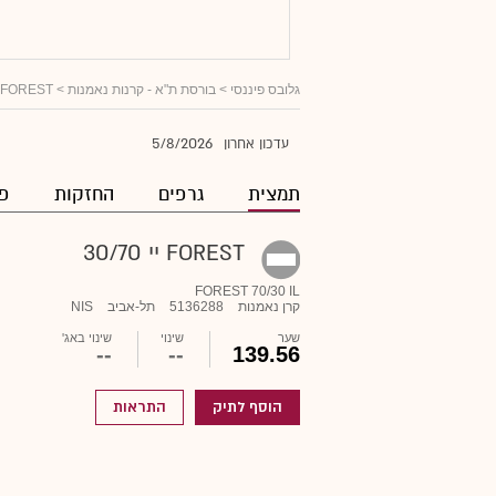
גלובס פיננסי
>
בורסת ת"א - קרנות נאמנות
> FOREST יי 30/70
5/8/2026
עדכון אחרון
תמצית
גרפים
החזקות
פו
FOREST יי 30/70
FOREST 70/30 IL
קרן נאמנות
5136288
תל-אביב
NIS
שער
שינוי
שינוי באג'
--
--
139.56
הוסף לתיק
התראות