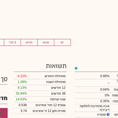
יום
שבוע
חודש
3 חוד'
תשואות
0.95%
מתחילת החודש
-0.22%
סך 
מתחילת השנה
1.28%
--
12 חודשים
6.13%
ות
0.04%
36 חודשים
35.94%
ספה
0%
חדש
שנה קודמת
14.03%
צה
0.35%
שארפ 12 חוד' אחרונים
0.536
אינה מתחייבת לחלוקת
דיבידנד
סטיית תקן 12 ח' אחרונים
3.74
פטורה
מס