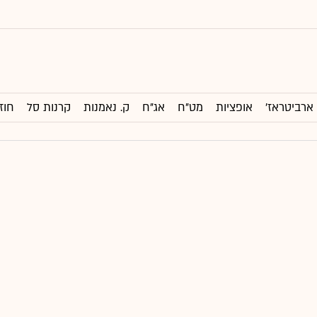
ארביטראז'
אופציות
מט"ח
אג"ח
ק. נאמנות
קרנות סל
חוז