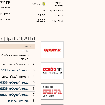
קרן חו"ל
חשיפה
עד 30%
למט"ח
שינוי מדי
מטבע עיקרי
₪
נאמן הקר
מחיר קניה
139.56
תאריך ה
מחיר פדיון
139.56
החזקות הקרן
(200)
מס'
נייר
חשיפה חיובית לאג"ח
1
האחרון
2
חשיפה למניות ביום 
3
ממשל צמודה 0431
4
חשיפה למט"ח ביום 
5
ממשל שקלית 0330
6
ממשל שקלית 0829
7
ממשל שקלית 0927
8
מגוריט אגח ח