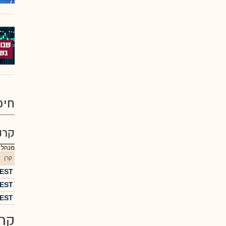
חיפ
קרנ
מנהל :
קרן
FOREST 
OREST
FOREST י 
קרנ