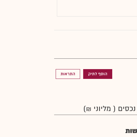
הוסף לתיק
התראות
נכסים ( מליוני ₪)
ות