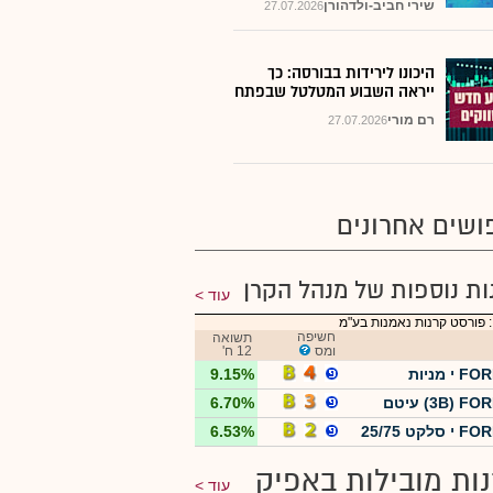
שירי חביב-ולדהורן
27.07.2026
היכונו לירידות בבורסה: כך
ייראה השבוע המטלטל שבפתח
רם מורי
27.07.2026
ושים אחרונים
ות נוספות של מנהל הקרן
עוד
 פורסט קרנות נאמנות בע"מ
חשיפה
תשואה
ומס
12 ח'
י מניות
9.15%
3B) F) עיטם
6.70%
סלקט 25/75
6.53%
ות מובילות באפיק
עוד