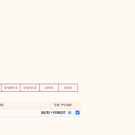
שבוע
חודש
3 חדשים
6 חדשים
שם נייר ערך
תש
FOREST יי 30/70