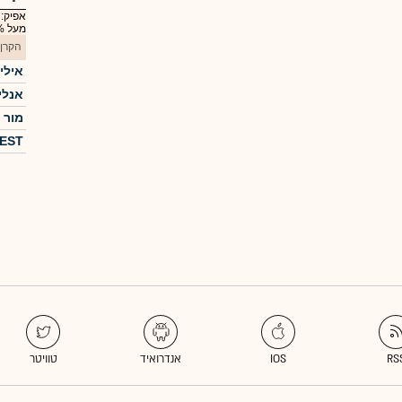
אפיק:
מעל 30% מניות
הקרן
אילים י 
אנליסט 
מור 1A) 10/90)
FOREST 