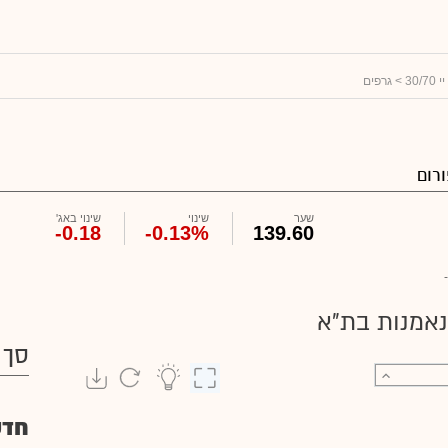
> גרפים
רום
שער
שינוי
שינוי באג'
-0.18
-0.13%
139.60
-
נאמנות בת"א
סך 
חדש