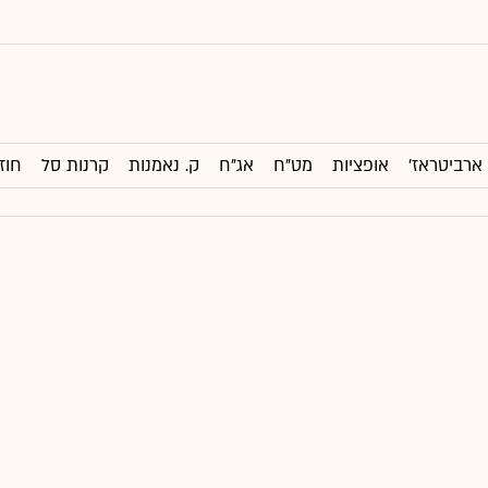
ארביטראז'
אופציות
מט"ח
אג"ח
ק. נאמנות
קרנות סל
חוז