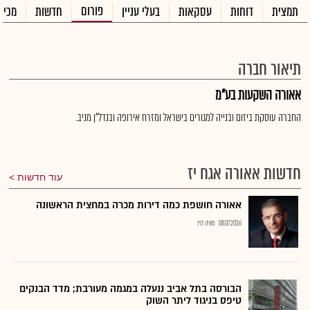
פורום
תמצית
דוחות
עסקאות
בעלי עניין
חדשות
מכיר
תיאור חברה
אאורה השקעות בע"מ
החברה עוסקת ביזום ובנייה למגורים בישראל ומזרח אירופה ובנדל"ן מניב.
חדשות אאורה אגח יז
עוד חדשות
אאורה חושפת כמה דירות מכרה במחצית הראשונה
08.07.2026
מאיה לוין
הבורסה בתל אביב ננעלה במגמה מעורבת; מדד הבנקים
טיפס בניגוד ליתר השוק