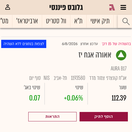
גלובס פיננסי
ראשי
תיק אישי
ת"א
וול סטריט
ארביטראז'
מט"
6/8/2026
בהשהיה של 15 דק'
עדכון אחרון
לצפות בנתונים ללא השהיה
|
אאורה אגח יז
AURA B17
אג"ח קונצרני צמוד מדד
1193580
תל-אביב
NIS
סוף יום
שער
שינוי
שינוי באג'
0.07
+0.06%
112.39
הוסף לתיק
התראות