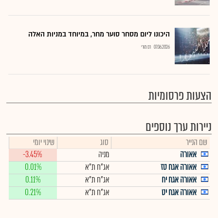
היכונו ליום מסחר סוער מחר, במיוחד במניות האלה
07.06.2026
רם מורי
הצעות פרסומיות
ניירות ערך נוספים
שם הנייר
סוג
שינוי יומי
אאורה
מניה
-3.45%
אאורה אגח טז
אג"ח ת"א
0.01%
אאורה אגח יח
אג"ח ת"א
0.11%
אאורה אגח יט
אג"ח ת"א
0.21%