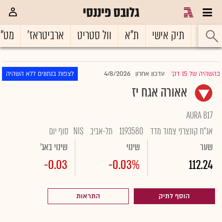
גלובס פיננסי
ראשי
תיק אישי
ת"א
וול סטריט
ארביטראז'
מט"
4/8/2026
בהשהיה של 15 דק'
עדכון אחרון
לצפות בנתונים ללא השהיה
|
אאורה אגח יז
AURA B17
אג"ח קונצרני צמוד מדד
1193580
תל-אביב
NIS
סוף יום
שער
שינוי
שינוי באג'
-0.03
-0.03%
112.24
הוסף לתיק
התראות