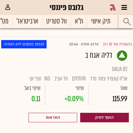
גלובס פיננסי
ראשי
תיק אישי
ת"א
וול סטריט
ארביטראז'
מט"
10:44
בהשהיה של 15 דק'
עדכון אחרון
לצפות בנתונים ללא השהיה
|
דליה אגח ב
DALIA B2
אג"ח קונצרני צמוד מדד
1193598
תל-אביב
NIS
סוף יום
שער
שינוי
שינוי באג'
0.11
+0.09%
115.99
הוסף לתיק
התראות