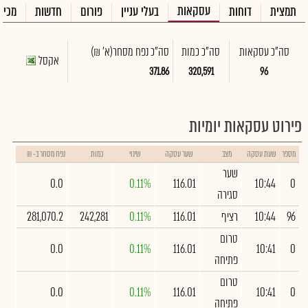
עסקאות
תמצית
דוחות
בעלי עניין
פורום
חדשות
מכיר
סה"כ עסקאות
סה"כ כמות
סה"כ נפח מסחר
(א' ₪)
אקסל
371.86
320,591
96
פירוט עסקאות יומיות
מספר
שעת עסקה
מצב
שער עסקה
שינוי
כמות
נפח מסחר ב- ₪
שער
0.0
0.11%
116.01
10:44
0
סגירה
96
10:44
רציף
116.01
0.11%
242,281
281,070.2
טרום
0.0
0.11%
116.01
10:41
0
פתיחה
טרום
0.0
0.11%
116.01
10:41
0
פתיחה