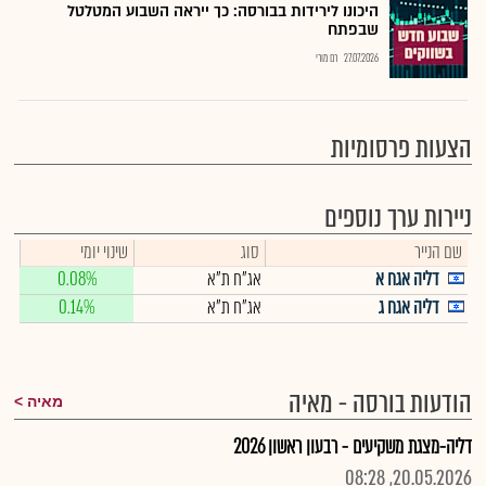
היכונו לירידות בבורסה: כך ייראה השבוע המטלטל
שבפתח
27.07.2026
רם מורי
הצעות פרסומיות
ניירות ערך נוספים
שם הנייר
סוג
שינוי יומי
דליה אגח א
אג"ח ת"א
0.08%
דליה אגח ג
אג"ח ת"א
0.14%
הודעות בורסה - מאיה
מאיה
דליה-מצגת משקיעים - רבעון ראשון 2026
20.05.2026, 08:28