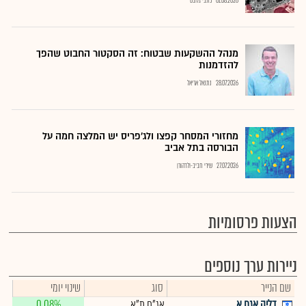
01.08.2026
כתבי גלובס
מנהל ההשקעות שבטוח: זה הסקטור החבוט שהפך
להזדמנות
28.07.2026
נתנאל אריאל
מחזורי המסחר קפצו ולג'פריס יש המלצה חמה על
הבורסה בתל אביב
27.07.2026
שירי חביב-ולדהורן
הצעות פרסומיות
ניירות ערך נוספים
שם הנייר
סוג
שינוי יומי
דליה אגח א
אג"ח ת"א
0.08%