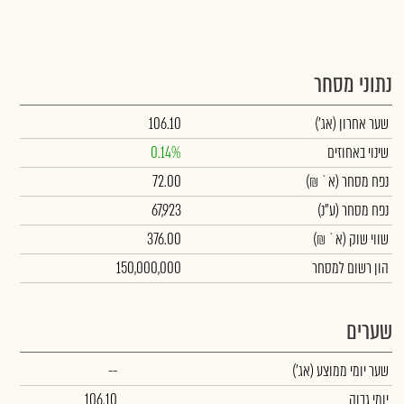
נתוני מסחר
שער אחרון
(אג')
106.10
שינוי באחוזים
0.14%
נפח מסחר
(א` ₪)
72.00
נפח מסחר
(ע"נ)
67,923
שווי שוק
(א` ₪)
376.00
הון רשום למסחר
150,000,000
שערים
שער יומי ממוצע
(אג')
--
יומי גבוה
106.10