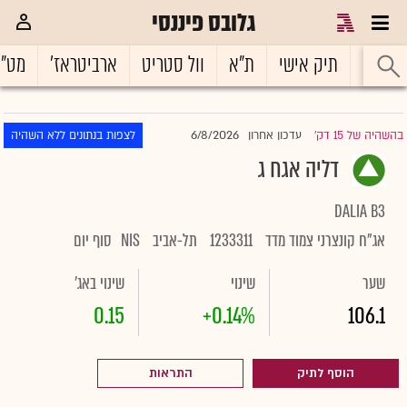
גלובס פיננסי
ראשי
תיק אישי
ת"א
וול סטריט
ארביטראז'
מט"
6/8/2026
בהשהיה של 15 דק'
עדכון אחרון
לצפות בנתונים ללא השהיה
|
דליה אגח ג
DALIA B3
אג"ח קונצרני צמוד מדד
1233311
תל-אביב
NIS
סוף יום
שער
שינוי
שינוי באג'
0.15
+0.14%
106.1
הוסף לתיק
התראות