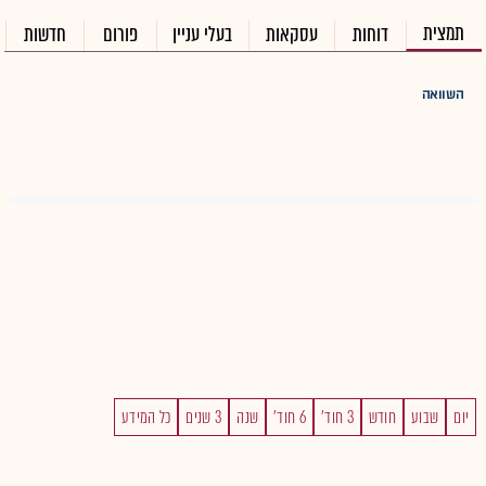
תמצית
דוחות
עסקאות
בעלי עניין
פורום
חדשות
השוואה
יום
שבוע
חודש
3 חוד'
6 חוד'
שנה
3 שנים
כל המידע