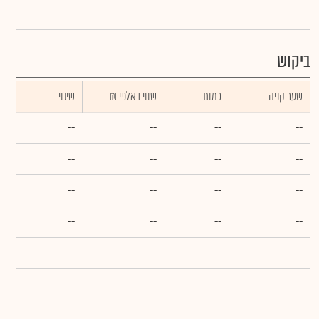
--
--
--
--
ביקוש
שער קניה
כמות
₪ שווי באלפי
שינוי
--
--
--
--
--
--
--
--
--
--
--
--
--
--
--
--
--
--
--
--