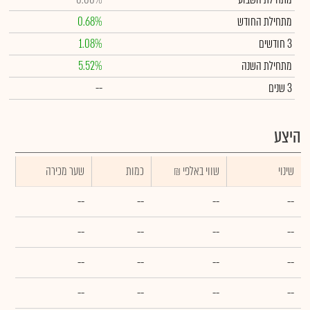
מתחילת החודש
0.68%
3 חודשים
1.08%
מתחילת השנה
5.52%
3 שנים
--
היצע
שינוי
₪ שווי באלפי
כמות
שער מכירה
--
--
--
--
--
--
--
--
--
--
--
--
--
--
--
--