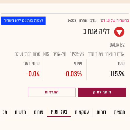
14:03
בהשהיה של 15 דק'
עדכון אחרון
לצפות בנתונים ללא השהיה
|
דליה אגח ב
DALIA B2
אג"ח קונצרני צמוד מדד
1193598
תל-אביב
NIS
טרום מכרז נעילה
שער
שינוי
שינוי באג'
-0.04
-0.03%
115.94
הוסף לתיק
התראות
בעלי עניין
תמצית
דוחות
עסקאות
פורום
חדשות
מכיר