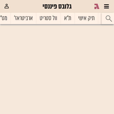
גלובס פיננסי
ראשי
תיק אישי
ת"א
וול סטריט
ארביטראז'
מט"