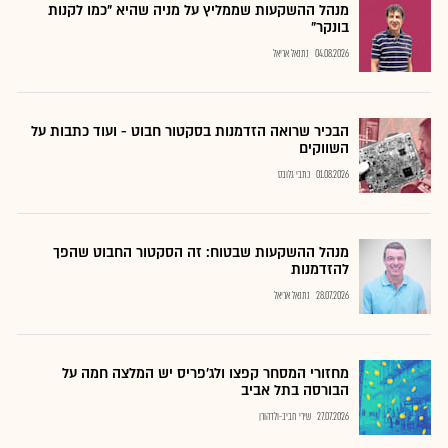
מנהל ההשקעות שממליץ על מניה שהיא "כמו לקנות
בונקר"
04.08.2026
נתנאל אריאל
הבכיר שרואה הזדמנות בסקטור חבוט - ועוד כתבות על
השווקים
01.08.2026
כתבי גלובס
מנהל ההשקעות שבטוח: זה הסקטור החבוט שהפך
להזדמנות
28.07.2026
נתנאל אריאל
מחזורי המסחר קפצו ולג'פריס יש המלצה חמה על
הבורסה בתל אביב
27.07.2026
שירי חביב-ולדהורן