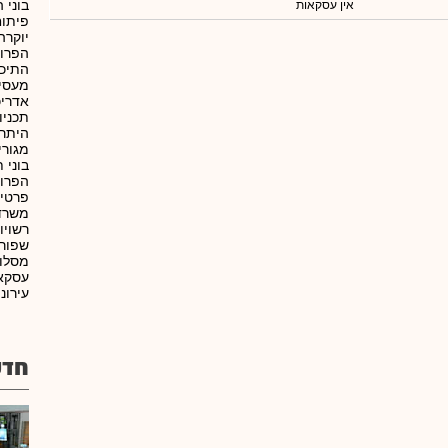
בוני 
אין עסקאות
פיתוח
יוקר
הפרוי
התיכו
מעסיק
אדריכ
תכניו
היתרי
מגורי
בוני 
הפרוי
פרטיי
משרד 
רשויו
שפורס
מסלול
עסקאו
עירוני
חדש