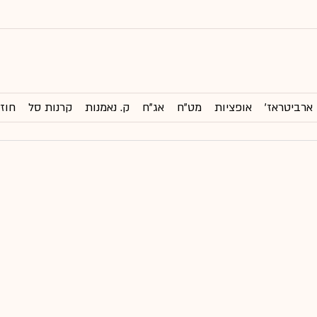
ארביטראז'
אופציות
מט"ח
אג"ח
ק. נאמנות
קרנות סל
חוזי