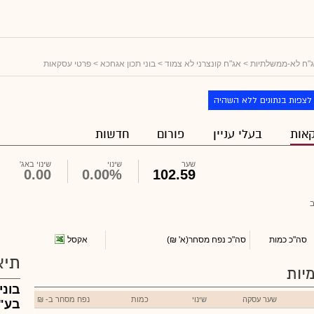
"ח לא-ממשלתיות
>
אג"ח קונצרני לא צמוד
>
בוני תכון אגחכא
> פרטי עסקאות
לצפות בנתונים ללא השהיה
אות
בעלי עניין
פורום
חדשות
שער
שינוי
שינוי באג'
0.00
0.00%
102.59
אקסל
סה"כ כמות
סה"כ נפח מסחר
(א' ₪)
תיא
יות
בוני
שער עסקה
שינוי
כמות
נפח מסחר ב- ₪
בע"