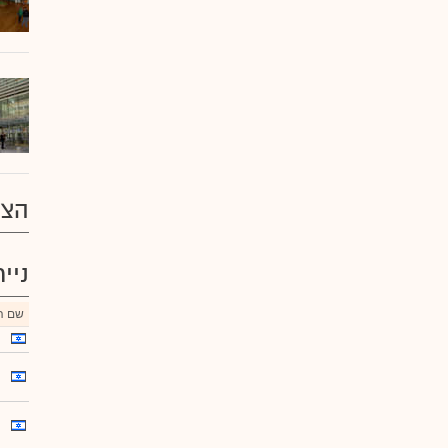
הצע
ניי
שם הנ