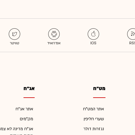
מט"ח
אג"ח
אתר המט"ח
אתר אג"ח
שערי חליפין
מק"מים
נגזרות דולר
אג"ח מדינה לא צמו