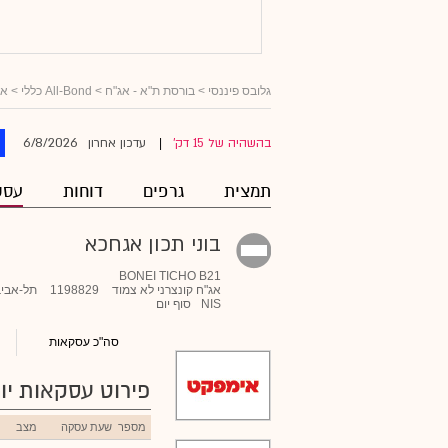
גלובס פיננסי
>
בורסת ת"א - אג"ח
>
All-Bond כללי
>
אג
6/8/2026
בהשהיה של 15 דק'
עדכון אחרון
|
תמצית
גרפים
דוחות
עסק
בוני תכון אגחכא
BONEI TICHO B21
אג"ח קונצרני לא צמוד
1198829
תל-אביב
NIS
סוף יום
סה"כ עסקאות
פירוט עסקאות יומ
מספר
שעת עסקה
מצב