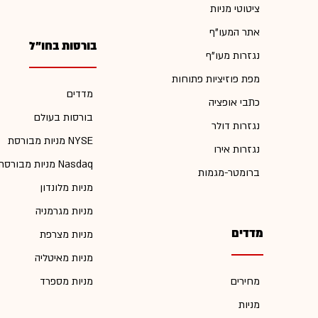
ציטוטי מניות
אתר המעו"ף
בורסות בחו"ל
נגזרות מעו"ף
מפת פוזיציות פתוחות
מדדים
כתבי אופציה
בורסות בעולם
נגזרות דולר
מניות מבורסת NYSE
נגזרות אירו
מניות מבורסת Nasdaq
ברומטר-מגמות
מניות מלונדון
מניות מגרמניה
מדדים
מניות מצרפת
מניות מאיטליה
מחירים
מניות מספרד
מניות