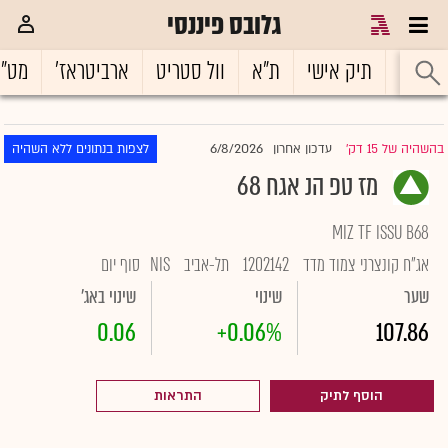
גלובס פיננסי
ראשי
תיק אישי
ת"א
וול סטריט
ארביטראז'
מט"
6/8/2026
בהשהיה של 15 דק'
עדכון אחרון
לצפות בנתונים ללא השהיה
|
מז טפ הנ אגח 68
MIZ TF ISSU B68
אג"ח קונצרני צמוד מדד
1202142
תל-אביב
NIS
סוף יום
שער
שינוי
שינוי באג'
0.06
+0.06%
107.86
הוסף לתיק
התראות