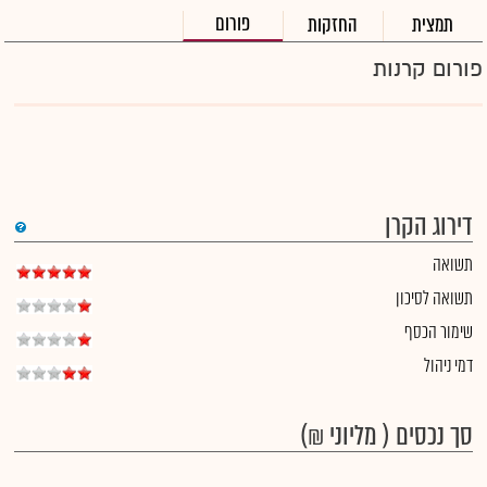
פורום
תמצית
החזקות
פורום קרנות
דירוג הקרן
תשואה
תשואה לסיכון
שימור הכסף
דמי ניהול
סך נכסים ( מליוני ₪)