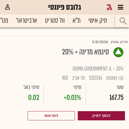
גלובס פיננסי
ראשי
תיק אישי
ת"א
וול סטריט
ארביטראז'
מט"
5/8/2026
עדכון אחרון
סיגמא מדינה + 20%
SIGMA GOVERNMENT IL + 20%
קרן נאמנות
5115514
תל-אביב
NIS
שער
שינוי
שינוי באג'
0.02
+0.01%
167.75
הוסף לתיק
התראות