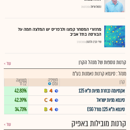
נתנאל אריאל
28.07.2026
מחזורי המסחר קפצו ולג'פריס יש המלצה חמה על
הבורסה בתל אביב
שירי חביב-ולדהורן
27.07.2026
קרנות נוספות של מנהל הקרן
עוד
מנהל : סיגמא קרנות נאמנות בע"מ
חשיפה
תשואה
קרן
12 ח'
ומס
אקסיומה נבחרת מניות ת"א 125
42.83%
סיגמא מניות ישראל
42.39%
סיגמא ת"א 125 מודל ESG
34.73%
קרנות מובילות באפיק
עוד