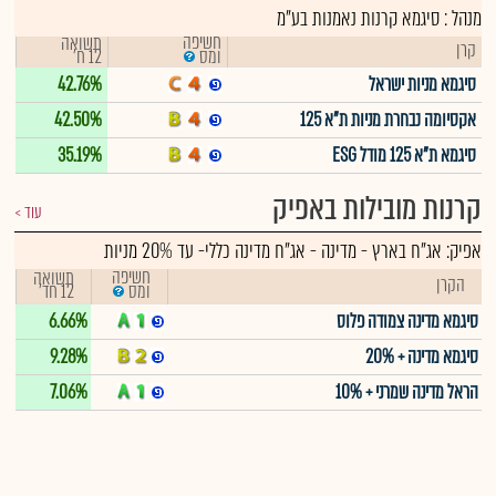
מנהל : סיגמא קרנות נאמנות בע"מ
חשיפה
תשואה
קרן
12 ח'
ומס
סיגמא מניות ישראל
42.76%
אקסיומה נבחרת מניות ת"א 125
42.50%
סיגמא ת"א 125 מודל ESG
35.19%
קרנות מובילות באפיק
עוד
אפיק:
אג"ח בארץ - מדינה
-
אג"ח מדינה כללי- עד 20% מניות
חשיפה
תשואה
הקרן
12 חד'
ומס
סיגמא מדינה צמודה פלוס
6.66%
סיגמא מדינה + 20%
9.28%
הראל מדינה שמרני + 10%
7.06%