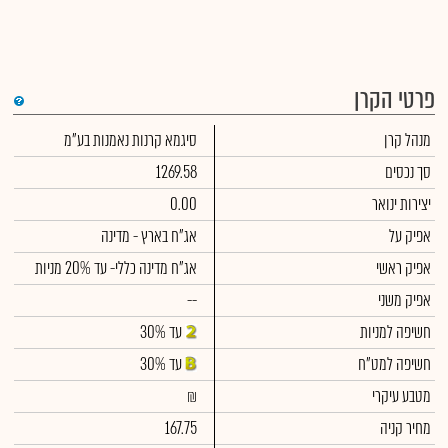
פרטי הקרן
די
מנהל קרן
סיגמא קרנות נאמנות בע"מ
שימ
תש
הק
סך נכסים
1269.58
הכ
תש
יצירות ינואר
0.00
דמי
לסי
אפיק על
אג"ח בארץ - מדינה
ניה
אפיק ראשי
אג"ח מדינה כללי- עד 20% מניות
אפיק משני
--
חשיפה למניות
עד 30%
חשיפה למט"ח
עד 30%
מטבע עיקרי
₪
מחיר קניה
167.75