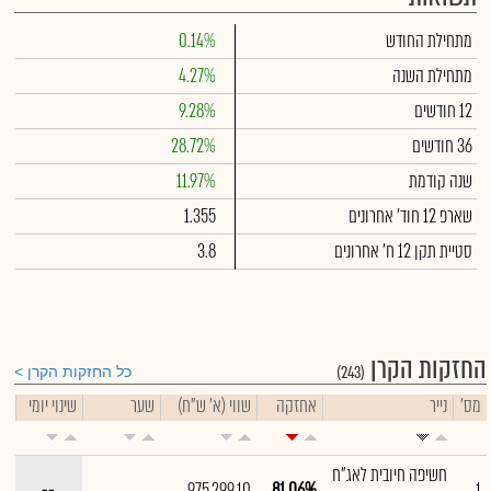
מתחילת החודש
0.14%
מתחילת השנה
4.27%
12 חודשים
9.28%
36 חודשים
28.72%
שנה קודמת
11.97%
שארפ 12 חוד' אחרונים
1.355
סטיית תקן 12 ח' אחרונים
3.8
החזקות הקרן
(243)
כל החזקות הקרן
מס'
נייר
אחזקה
שווי (א' ש"ח)
שער
שינוי יומי
חשיפה חיובית לאג"ח
--
975,299.10
81.06%
1