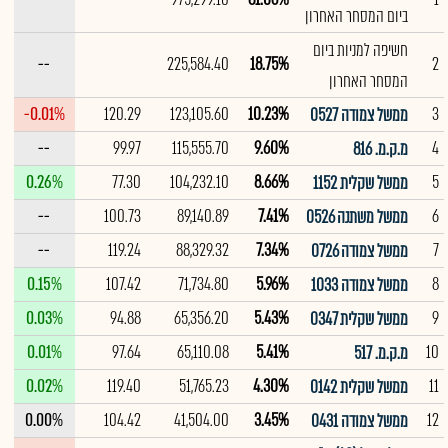
ביום המסחר האחרון
חשיפה למניות ביום
--
225,584.40
18.75%
2
המסחר האחרון
-0.01%
120.29
123,105.60
10.23%
3
ממשל צמודה 0527
--
99.97
115,555.70
9.60%
4
מ.ק.מ. 816
0.26%
77.30
104,232.10
8.66%
5
ממשל שקלית 1152
--
100.73
89,140.89
7.41%
6
ממשל משתנה 0526
--
119.24
88,329.32
7.34%
7
ממשל צמודה 0726
0.15%
107.42
71,734.80
5.96%
8
ממשל צמודה 1033
0.03%
94.88
65,356.20
5.43%
9
ממשל שקלית 0347
0.01%
97.64
65,110.08
5.41%
10
מ.ק.מ. 517
0.02%
119.40
51,765.23
4.30%
11
ממשל שקלית 0142
0.00%
104.42
41,504.00
3.45%
12
ממשל צמודה 0431