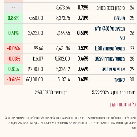
--
8,673.64
0.72%
24
פיקדון בבנק מסוים
0.88%
7,560.00
8,373.75
0.70%
25
פועלים
תכלית סל (40) ת"א
0.41%
3,423.00
7,164.45
0.60%
26
90
-0.04%
99.46
6,431.86
0.53%
27
ממשל משתנה 1130
-0.03%
116.07
5,532.00
0.46%
28
ממשל צמודה 0529
0.81%
9,200.00
5,326.12
0.44%
29
או פי סי אנרגיה
-0.66%
66,100.00
5,137.14
0.43%
30
טאואר
*הרכב הקרן נכון ל- 5/29/2026
סך נכסים: 2,261,837.80
כל החזקות הקרן
דף זה כולל גם נתונים שלוקטו מתוך דיווחים שפורסמו על ידי מנהל הקרן. נתונים אלה לא נבדקו על ידי גלובס ולא בוקרו על ידה, והם מוצגים כפי שפורסמו על
ידי מנהל הקרן. בשים לב לאמור, גלובס אינה מתחייבת לכך שהנתונים כאמור יהיו עדכניים תמיד והיא אינה אחראית לליקוי, טעות שגיאה או אי דיוק שנפלו
בהם.