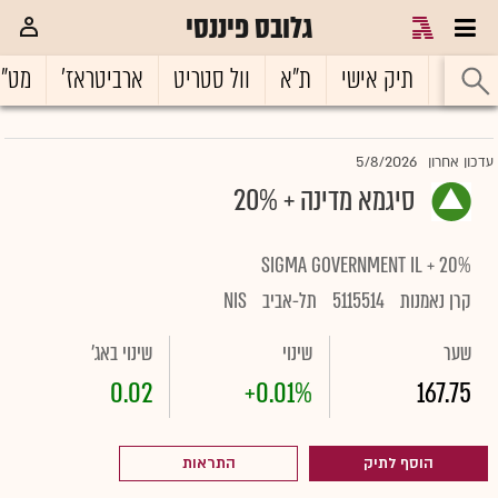
גלובס פיננסי
ראשי
תיק אישי
ת"א
וול סטריט
ארביטראז'
מט"
5/8/2026
עדכון אחרון
סיגמא מדינה + 20%
SIGMA GOVERNMENT IL + 20%
קרן נאמנות
5115514
תל-אביב
NIS
שער
שינוי
שינוי באג'
0.02
+0.01%
167.75
הוסף לתיק
התראות