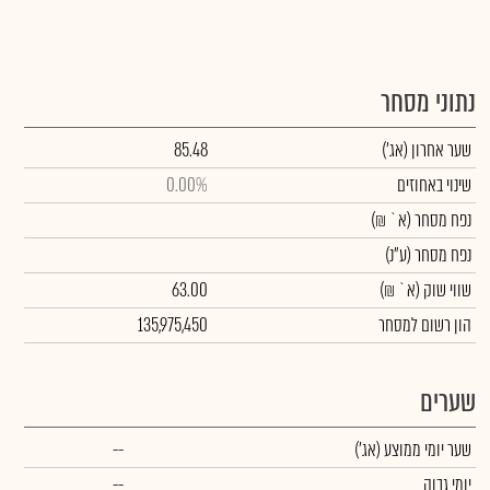
נתוני מסחר
שער אחרון
(אג')
85.48
שינוי באחוזים
0.00%
נפח מסחר
(א` ₪)
נפח מסחר
(ע"נ)
שווי שוק
(א` ₪)
63.00
הון רשום למסחר
135,975,450
שערים
שער יומי ממוצע
(אג')
--
יומי גבוה
--