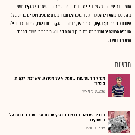
מתמקד ברכישה ותפעול של בנייני משרדים ונכסים מסחריים המושכרים לעסקים ותעשייה.
בחלק ניכר מהמקרים השוכר העיקרי בנכס הינו חברה מוכרת או גופים מוסדיים שהינם בעלי
איתנות פיננסית כגון: בנקים, קופות חולים, חברות היי-טק, חברות ביטוח, יצרניות רכב מובילות,
משרדים ממשלתיים וחברות ממשלתיות וכן רשתות קמעונאיות מובילות. משרדי החברה
ממוקמים בחיפה.
חדשות
מנהל ההשקעות שממליץ על מניה שהיא "כמו לקנות
בונקר"
04.08.2026
נתנאל אריאל
הבכיר שרואה הזדמנות בסקטור חבוט - ועוד כתבות על
השווקים
01.08.2026
כתבי גלובס