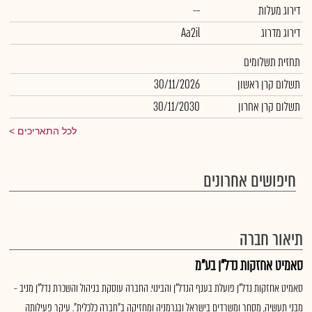
דירוג מעלות
--
דירוג מדרוג
Aa2il
תחזית תשלומים
תשלום קרן ראשון
30/11/2026
תשלום קרן אחרון
30/11/2030
לכל התאריכים
חיפושים אחרונים
תיאור חברה
סאמיט אחזקות נדל"ן בע"מ
סאמיט אחזקות נדל"ן פועלת בענף הנדל"ן והבינוי. החברה עוסקת בניהול והשכרת נדל"ן מניב -
מבני תעשיה, מסחר ומשרדים בישראל ובגרמניה ומחזיקה ב"חברה כלכלית". עיקר פעילותה