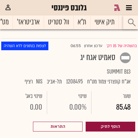
גלובס פיננסי
ראשי
תיק אישי
ת"א
וול סטריט
ארביטראז'
מט"
06:55
בהשהיה של 15 דק'
עדכון אחרון
לצפות בנתונים ללא השהיה
|
סאמיט אגח יג
SUMMIT B13
אג"ח קונצרני צמוד מט"ח
1208495
תל-אביב
NIS
רציף
שער
שינוי
שינוי באג'
0.00
0.00%
85.48
הוסף לתיק
התראות