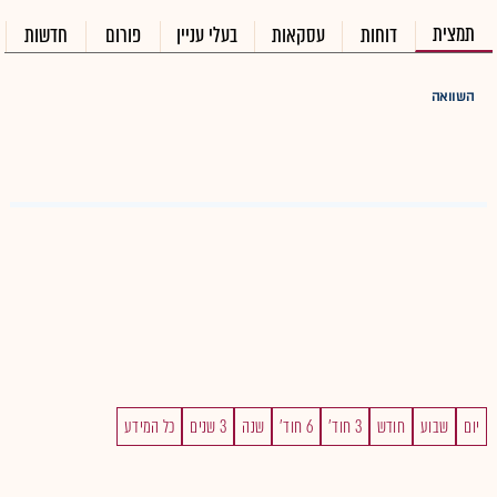
תמצית
דוחות
עסקאות
בעלי עניין
פורום
חדשות
השוואה
יום
שבוע
חודש
3 חוד'
6 חוד'
שנה
3 שנים
כל המידע