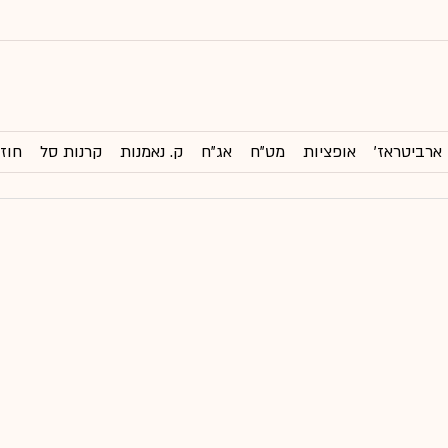
ארביטראז'
אופציות
מט"ח
אג"ח
ק. נאמנות
קרנות סל
חוזי