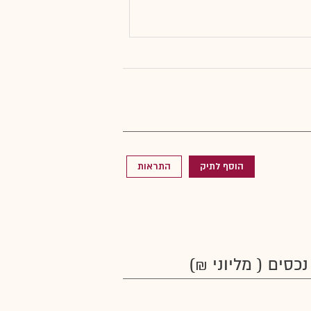
הוסף לתיק
התראות
נכסים ( מליוני ₪)