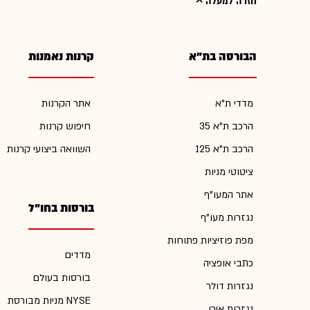
חזרה למעלה
הבורסה בת"א
קרנות נאמנות
מדדי ת"א
אתר הקרנות
הרכב ת"א 35
חיפוש קרנות
הרכב ת"א 125
השוואה ביצועי קרנות
ציטוטי מניות
אתר המעו"ף
בורסות בחו"ל
נגזרות מעו"ף
מפת פוזיציות פתוחות
מדדים
כתבי אופציה
בורסות בעולם
נגזרות דולר
מניות מבורסת NYSE
נגזרות אירו