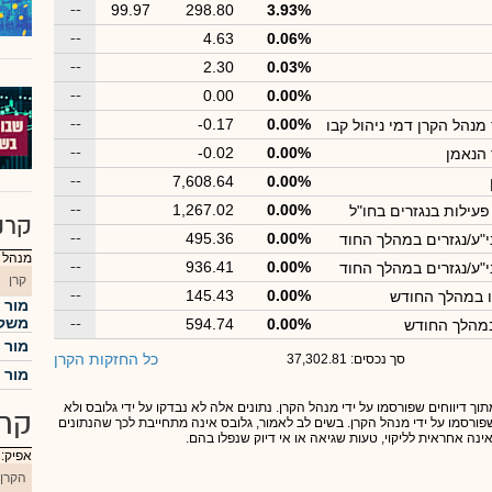
--
99.97
298.80
3.93%
--
4.63
0.06%
--
2.30
0.03%
--
0.00
0.00%
--
-0.17
0.00%
נהל הקרן דמי ניהול קבו
--
-0.02
0.00%
הנאמן
--
7,608.64
0.00%
--
1,267.02
0.00%
עילות בנגזרים בחו"ל
קרנ
--
495.36
0.00%
י"ע/נגזרים במהלך החוד
מנהל : מ
--
936.41
0.00%
י"ע/נגזרים במהלך החוד
קרן
--
145.43
0.00%
ו במהלך החודש
מור 
משקל
--
594.74
0.00%
במהלך החודש
מור 
כל החזקות הקרן
סך נכסים: 37,302.81
מור מ
תוך דיווחים שפורסמו על ידי מנהל הקרן. נתונים אלה לא נבדקו על ידי גלובס ולא
קרנ
 שפורסמו על ידי מנהל הקרן. בשים לב לאמור, גלובס אינה מתחייבת לכך שהנתונים
אינה אחראית לליקוי, טעות שגיאה או אי דיוק שנפלו בהם.
אפיק:
הקרן