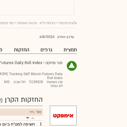
גלובס פיננסי
>
בורסת ת"א - קרנות נאמנות
>
מור מחקה י in Futures Daily Roll Index
4/8/2026
עדכון אחרון
תמצית
גרפים
החזקות
פו
מור מחקה י S&P Bitcoin Futures Daily Roll Index
ORE Tracking S&P Bitcoin Futures Daily
Roll Index
קרן נאמנות
5139928
תל-אביב
NIS
לא נסחר
החזקות הקרן
(32)
מס'
נייר
1
חשיפה למט"ח ביום ה