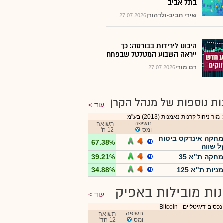
בתל אביב
שירי חביב-ולדהורן
27.07.2026
היכונו לירידות בבורסה: כך
ייראה השבוע המטלטל שבפתח
רם מורי
27.07.2026
ות נוספות של מנהל הקרן
עוד
ור ניהול קרנות נאמנות (2013) בע"מ
חשיפה
תשואה
ומס
12 ח'
מחקה אינדקס ביטוח
67.38%
 שווה
מחקה ת"א 35
39.21%
ניות ת"א 125
34.88%
ות מובילות באפיק
עוד
נכסים דיגיטליים
-
Bitcoin
חשיפה
תשואה
ומס
12 חד'