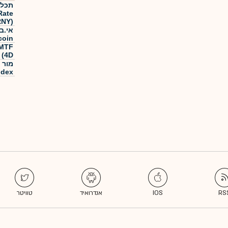
Rate
RNY)
coin
 (4D
ndex