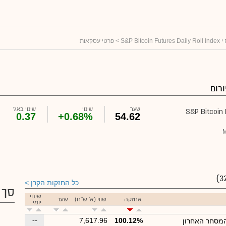
S&P Bitco
> פרטי עסקאות
רום
שער
שינוי
שינוי באג'
0.37
+0.68%
54.62
M
כל החזקות הקרן
סך 
שינוי
אחזקה
שווי (א' ש"ח)
שער
יומי
--
7,617.96
100.12%
מסחר האחרון