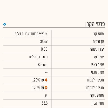
פרטי הקרן
מנהל קרן
אי.בי.אי קרנות נאמנות בע"מ
סך נכסים
34.69
יצירות ינואר
0.00
אפיק על
נכסים דיגיטליים
אפיק ראשי
Bitcoin
אפיק משני
--
חשיפה למניות
עד 120%
חשיפה למט"ח
עד 120%
מטבע עיקרי
₪
מחיר קניה
55.8