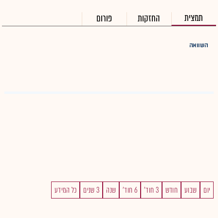
תמצית
החזקות
פורום
השוואה
יום
שבוע
חודש
3 חוד'
6 חוד'
שנה
3 שנים
כל המידע