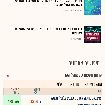
מחזורי המסחר קפצו ולג'פריס יש המלצה חמה על
הבורסה בתל אביב
שירי חביב-ולדהורן
27.07.2026
היכונו לירידות בבורסה: כך ייראה השבוע המטלטל
שבפתח
רם מורי
27.07.2026
חיפושים אחרונים
קרנות נוספות של מנהל הקרן
עוד
מנהל : אי.בי.אי קרנות נאמנות בע"מ
חשיפה
תשואה
קרן
12 ח'
ומס
אי.בי.אי. מחקה אינדקס שבבים גלובלי משקל
133.04%