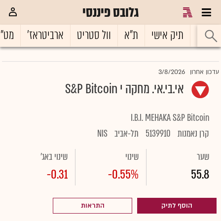
גלובס פיננסי
ראשי
תיק אישי
ת"א
וול סטריט
ארביטראז'
מט"
3/8/2026
עדכון אחרון
אי.בי.אי. מחקה י S&P Bitcoin
I.B.I. MEHAKA S&P Bitcoin
קרן נאמנות
5139910
תל-אביב
NIS
שער
שינוי
שינוי באג'
-0.31
-0.55%
55.8
הוסף לתיק
התראות