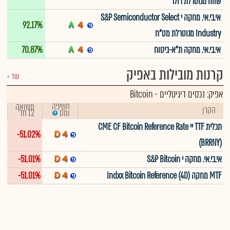
שווה מנוטרלת דולר
אי.בי.אי. מחקה י S&P Semiconductor Select
92.17%
Industry מנוטרלת מט"ח
אי.בי.אי. מחקה ת"א-ביטוח
70.87%
קרנות מובילות באפיק
עוד
אפיק:
נכסים דיגיטליים
-
Bitcoin
חשיפה
תשואה
הקרן
12 חד'
ומס
תכלית TTF יי CME CF Bitcoin Reference Rate
-51.02%
(BRRNY)
אי.בי.אי. מחקה י S&P Bitcoin
-51.01%
MTF מחקה (Indxx Bitcoin Reference (4D
-51.01%