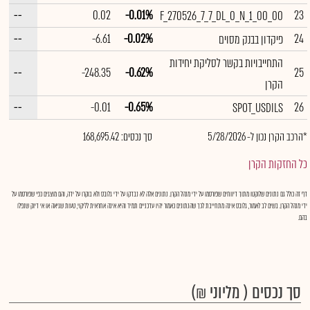
--
0.02
-0.01%
23
F_270526_7_7_DL_0_N_1_00_00
--
-6.61
-0.02%
24
פיקדון בבנק מסוים
התחייבויות בקשר לסליקת יחידות
--
-248.35
-0.62%
25
הקרן
--
-0.01
-0.65%
26
SPOT_USDILS
*הרכב הקרן נכון ל- 5/28/2026
סך נכסים: 168,695.42
כל החזקות הקרן
דף זה כולל גם נתונים שלוקטו מתוך דיווחים שפורסמו על ידי מנהל הקרן. נתונים אלה לא נבדקו על ידי גלובס ולא בוקרו על ידה, והם מוצגים כפי שפורסמו על
ידי מנהל הקרן. בשים לב לאמור, גלובס אינה מתחייבת לכך שהנתונים כאמור יהיו עדכניים תמיד והיא אינה אחראית לליקוי, טעות שגיאה או אי דיוק שנפלו
בהם.
סך נכסים ( מליוני ₪)