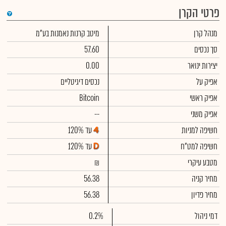
פרטי הקרן
מנהל קרן
מיטב קרנות נאמנות בע"מ
סך נכסים
57.60
יצירות ינואר
0.00
אפיק על
נכסים דיגיטליים
אפיק ראשי
Bitcoin
אפיק משני
--
חשיפה למניות
עד 120%
חשיפה למט"ח
עד 120%
מטבע עיקרי
₪
מחיר קניה
56.38
מחיר פדיון
56.38
דמי ניהול
0.2%