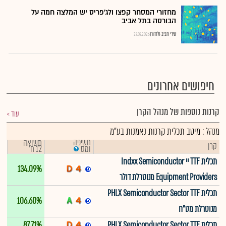
מחזורי המסחר קפצו ולג'פריס יש המלצה חמה על
הבורסה בתל אביב
שירי חביב-ולדהורן
27.07.2026
חיפושים אחרונים
קרנות נוספות של מנהל הקרן
עוד
מנהל : מיטב תכלית קרנות נאמנות בע"מ
חשיפה
תשואה
קרן
12 ח'
ומס
תכלית TTF יי Indxx Semiconductor
134.09%
Equipment Providers מנוטרלת דולר
תכלית PHLX Semiconductor Sector TTF
106.60%
מנוטרלת מט"ח
תכלית PHLX Semiconductor Sector TTF
87.71%