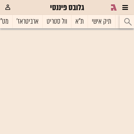
גלובס פיננסי
ראשי
תיק אישי
ת"א
וול סטריט
ארביטראז'
מט"