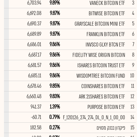
--
6,703.94
9.89%
3
VANECK BITCOIN ETF
--
6,692.08
9.87%
4
BITWISE BITCOIN ETF
--
6,690.37
9.87%
5
GRAYSCALE BITCOIN MINI ETF
--
6,689.89
9.87%
6
FRANKLIN BITCOIN ETF
--
6,686.01
9.86%
7
INVSCO GLXY BTCN ETF
--
6,687.17
9.86%
8
FIDELITY WISE ORIGIN BITCOIN
--
6,681.57
9.86%
9
ISHARES BITCOIN TRUST ETF
--
6,685.11
9.86%
10
WISDOMTREE BITCOIN FUND
--
6,678.46
9.85%
11
COINSHARES BITCOIN ETF
--
6,660.48
9.83%
12
ARK 21SHARES BITCOIN ETF
--
941.37
1.39%
13
PURPOSE BITCOIN ETF
--
-60.71
0.79%
14
F_120126_274_274_DL_0_N_1_00_00
--
182.58
0.27%
15
פיקדון בבנק מסוים