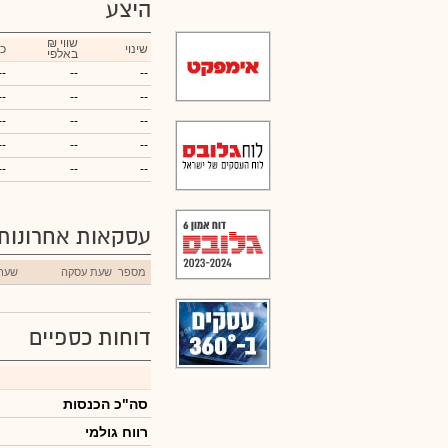
היצע
₪ שווי
שינוי
כ
באלפי
--
--
--
--
--
--
--
--
--
--
--
--
--
--
--
עסקאות אחרונות
מספר
שעת עסקה
שער
דוחות כספיים
סה"כ הכנסות
רווח גולמי