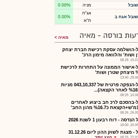
שובל
מניה
0.00%
אג"ח
שובל אגח ב
0.00%
ת"א
עות בורסה - מאיה
מאיה
-הושלמה עסקת רכישת חברת יצחק
 ושות' והלוואה מימון הרכ'
15.07.2
-אישור הממונה על התחרות לרכישת
שות'
29.06.2
שובל-הנפקה פרטית של 043,10,337 מניות
10.06.2
-בהסכם לרכ חב ביצוע לאחרים
26.05.2
נדסה - דוח רבעון 1 לשנת 2026
25.05.2
 מצגת לשוק ההון ליום 31.12.26
הצג יותר
27.03.2