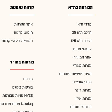
הבורסה בת"א
קרנות נאמנות
מדדי ת"א
אתר הקרנות
הרכב ת"א 35
חיפוש קרנות
הרכב ת"א 125
השוואה ביצועי קרנות
ציטוטי מניות
אתר המעו"ף
בורסות בחו"ל
נגזרות מעו"ף
מפת פוזיציות פתוחות
מדדים
כתבי אופציה
בורסות בעולם
נגזרות דולר
מניות מבורסת NYSE
נגזרות אירו
מניות מבורסת Nasdaq
ברומטר-מגמות