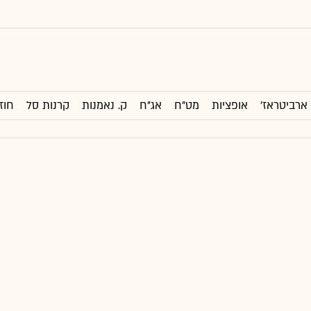
ארביטראז'
אופציות
מט"ח
אג"ח
ק. נאמנות
קרנות סל
חוז