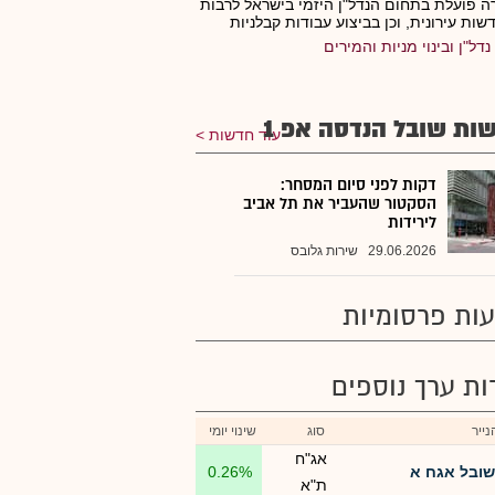
 פועלת בתחום הנדל"ן היזמי בישראל לרבות
ות עירונית, וכן בביצוע עבודות קבלניות
נדל"ן ובינוי מניות והמירים
ות שובל הנדסה אפ 1
עוד חדשות
דקות לפני סיום המסחר:
הסקטור שהעביר את תל אביב
לירידות
29.06.2026
שירות גלובס
ות פרסומיות
רות ערך נוספים
ייר
סוג
שינוי יומי
אג"ח
שובל אגח א
0.26%
ת"א