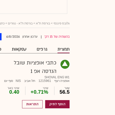
גלובס פיננסי
> בורסת ת"א >
בורסת ת"א - נגזרים
>
כתבי
6/8/2026
בהשהיה של 15 דק'
עדכון אחרון
|
תמצית
גרפים
עסקאות
פ
כתבי אופציות שובל
הנדסה אפ 1
SHOVAL ENG W1
אופציה רצף
1215961
תל-אביב
NIS
סוף יום
שער
שינוי
שינוי באג'
0.40
+0.71%
56.5
הוסף לתיק
התראות