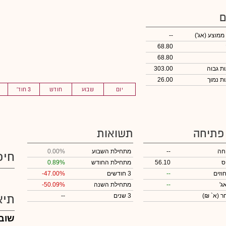
ם
 ממוצע
(אג')
--
68.80
68.80
303.00
26.00
יום
שבוע
חודש
3 חוד'
 פתיחה
תשואות
חה
--
מתחילת השבוע
0.00%
חיפ
ס
56.10
מתחילת החודש
0.89%
וזים
--
3 חודשים
-47.00%
ג'
--
מתחילת השנה
-50.09%
חר
(א` ₪)
3 שנים
--
תיא
שובל