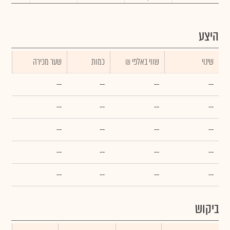
היצע
שינוי
₪ שווי באלפי
כמות
שער מכירה
--
--
--
--
--
--
--
--
--
--
--
--
--
--
--
--
--
--
--
--
ביקוש