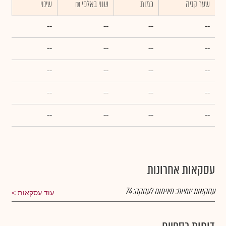
שער קניה
כמות
₪ שווי באלפי
שינוי
--
--
--
--
--
--
--
--
--
--
--
--
--
--
--
--
--
--
--
--
עסקאות אחרונות
עסקאות יומיות:
מינימום לעסקה:
74
עוד עסקאות