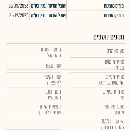
מור ק.נאמנות
שובל הנדסה ובניין בע"מ
31/03/2026
813
מור ק.נאמנות
שובל הנדסה ובניין בע"מ
31/12/2025
430
נתונים נוספים
מספר המניות
סוג הצמדה
המתקבל
מחיר מימוש
שווי B&S
נוכחי
מחיר מניית
שווי נאיבי
המימוש בבורסה
לאופציה
פרמית מימוש
מנוף כתב
מיידי
האופציה
מועד מימוש
תשואת איזון
אחרון
שנתית לפדיון
היחס בין B&S
למחיר בבורסה