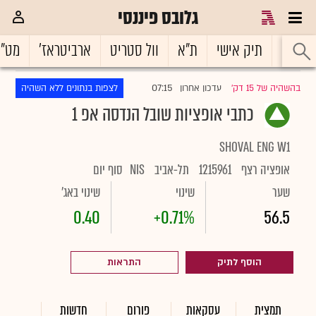
גלובס פיננסי
ראשי
תיק אישי
ת"א
וול סטריט
ארביטראז'
מט"
07:15
בהשהיה של 15 דק'
עדכון אחרון
לצפות בנתונים ללא השהיה
|
כתבי אופציות שובל הנדסה אפ 1
SHOVAL ENG W1
אופציה רצף
1215961
תל-אביב
NIS
סוף יום
שער
שינוי
שינוי באג'
0.40
+0.71%
56.5
הוסף לתיק
התראות
תמצית
עסקאות
פורום
חדשות